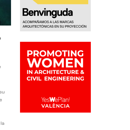
o
e
 su
e
la