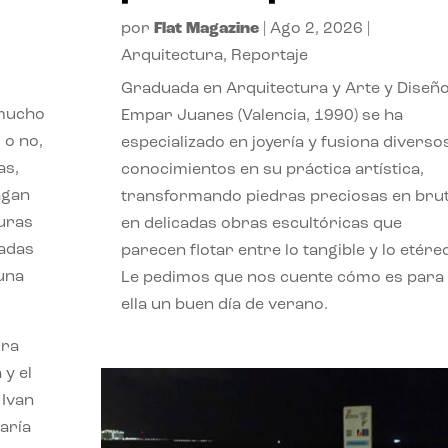
por
Flat Magazine
|
Ago 2, 2026
|
Arquitectura
,
Reportaje
Graduada en Arquitectura y Arte y Diseño
 mucho
Empar Juanes (Valencia, 1990) se ha
 o no,
especializado en joyería y fusiona diverso
as,
conocimientos en su práctica artística,
agan
transformando piedras preciosas en bru
turas
en delicadas obras escultóricas que
vadas
parecen flotar entre lo tangible y lo etére
 una
Le pedimos que nos cuente cómo es para
ella un buen día de verano.
ora
 y el
 Ivan
aría