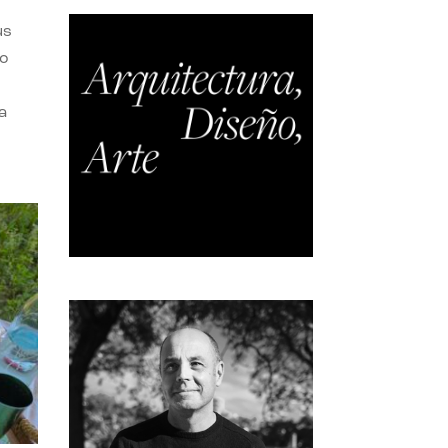
us
do
a