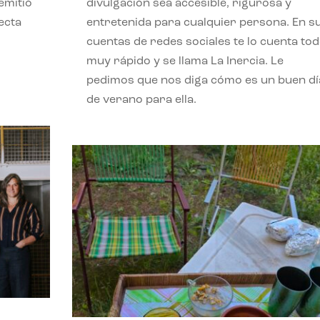
emitió
divulgación sea accesible, rigurosa y
ecta
entretenida para cualquier persona. En s
l
cuentas de redes sociales te lo cuenta to
muy rápido y se llama La Inercia. Le
pedimos que nos diga cómo es un buen dí
de verano para ella.