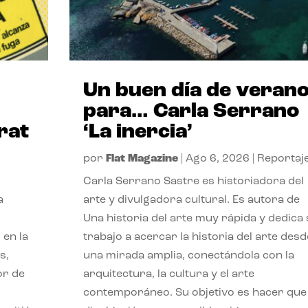
Un buen día de veran
para… Carla Serrano
rat
‘La inercia’
por
Flat Magazine
|
Ago 6, 2026
|
Reportaj
Carla Serrano Sastre es historiadora del
a
arte y divulgadora cultural. Es autora de
Una historia del arte muy rápida y dedica
 en la
trabajo a acercar la historia del arte desd
s,
una mirada amplia, conectándola con la
or de
arquitectura, la cultura y el arte
contemporáneo. Su objetivo es hacer que 