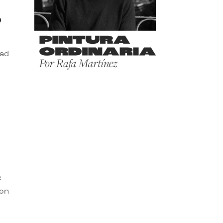
o
dad
e
con