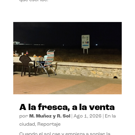
A la fresca, a la venta
por
M. Muñoz y R. Sol
|
Ago 1, 2026
|
En la
ciudad
,
Reportaje
Cuando el sol cae y empieza a soplar la