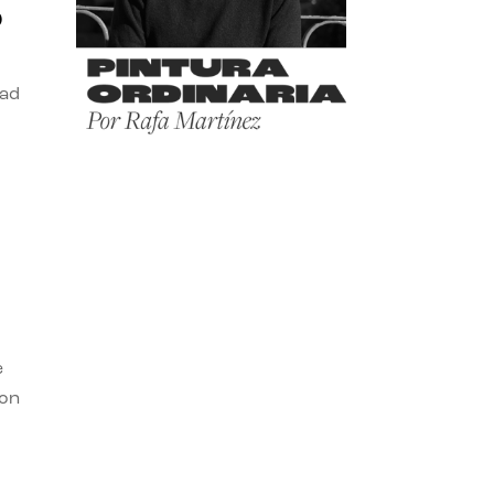
o
dad
e
con