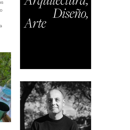
us
do
a