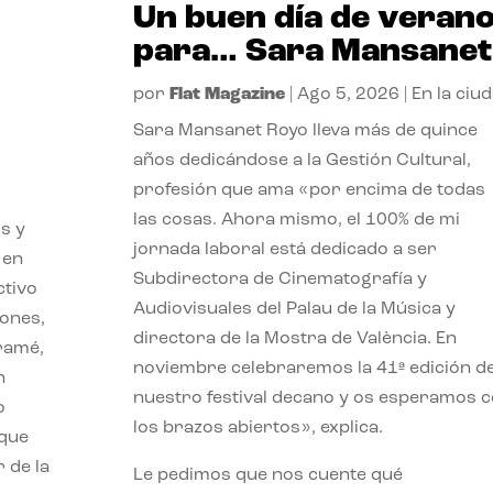
Un buen día de veran
para… Sara Mansanet
por
Flat Magazine
|
Ago 5, 2026
|
En la ciu
Sara Mansanet Royo lleva más de quince
años dedicándose a la Gestión Cultural,
profesión que ama «por encima de todas
las cosas. Ahora mismo, el 100% de mi
s y
jornada laboral está dedicado a ser
 en
Subdirectora de Cinematografía y
ctivo
Audiovisuales del Palau de la Música y
iones,
directora de la Mostra de València. En
iramé,
noviembre celebraremos la 41ª edición d
n
nuestro festival decano y os esperamos 
o
los brazos abiertos», explica.
 que
 de la
Le pedimos que nos cuente qué