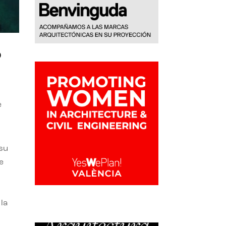
o
e
 su
e
la