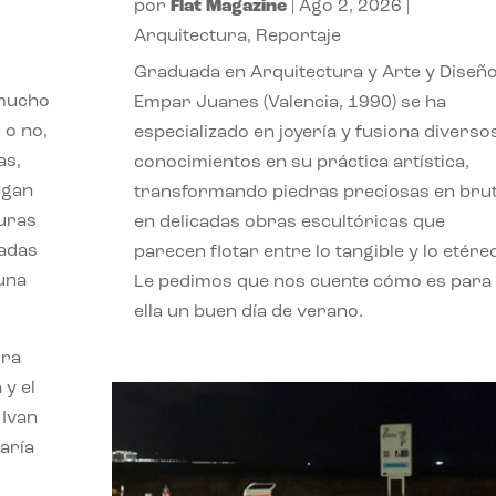
por
Flat Magazine
|
Ago 2, 2026
|
Arquitectura
,
Reportaje
Graduada en Arquitectura y Arte y Diseño
 mucho
Empar Juanes (Valencia, 1990) se ha
 o no,
especializado en joyería y fusiona diverso
as,
conocimientos en su práctica artística,
agan
transformando piedras preciosas en bru
turas
en delicadas obras escultóricas que
vadas
parecen flotar entre lo tangible y lo etére
 una
Le pedimos que nos cuente cómo es para
ella un buen día de verano.
ora
 y el
 Ivan
aría