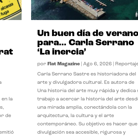
Un buen día de veran
para… Carla Serrano
rat
‘La inercia’
por
Flat Magazine
|
Ago 6, 2026
|
Reportaj
Carla Serrano Sastre es historiadora del
a
arte y divulgadora cultural. Es autora de
Una historia del arte muy rápida y dedica
 en la
trabajo a acercar la historia del arte desd
s,
una mirada amplia, conectándola con la
or de
arquitectura, la cultura y el arte
contemporáneo. Su objetivo es hacer que 
emitió
divulgación sea accesible, rigurosa y