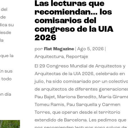
Las lecturas que
 del
recomiendan… los
 de
comisarios del
dica su
congreso de la UIA
 desde
2026
la
por
Flat Magazine
|
Ago 5, 2026
|
que la
Arquitectura
,
Reportaje
El 29 Congreso Mundial de Arquitectos y
En sus
Arquitectas de la UIA 2026, celebrado en
a todo
julio, ha sido comisariado por un colectiv
de arquitectos de diferentes generacione
n día
Pau Bajet, Mariona Benedito, Maria Giramé
Tomeu Ramis, Pau Sarquella y Carmen
Torres, que operan desde el territorio
extendido de Barcelona. Les pedimos que
nos recomienden lecturas para salvar de 