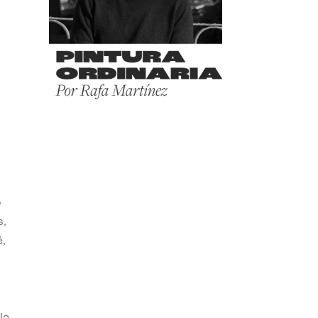
o
s,
,
la