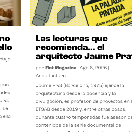
ano
Las lecturas que
llo
recomienda… el
arquitecto Jaume Pra
rtaje
por
Flat Magazine
|
Ago 6, 2026
|
Arquitectura
anos
Jaume Prat (Barcelona, 1975) ejerce la
dades
arquitectura desde la docencia y la
ura,
divulgación, es profesor de proyectos en 
. Le
ETSAB desde 2019 y, entre otras cosas,
 ella
durante cuatro temporadas fue asesor d
contenidos de la serie documental de