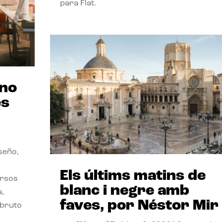
para Flat.
ano
es
seño,
Els últims matins de
ersos
blanc i negre amb
a,
faves, por Néstor Mir
 bruto