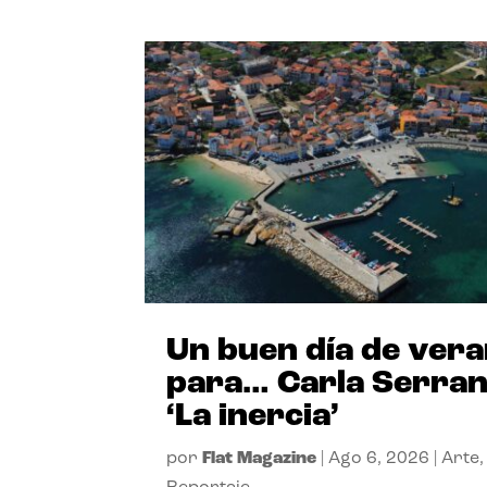
Un buen día de ver
para… Carla Serra
‘La inercia’
por
Flat Magazine
|
Ago 6, 2026
|
Arte
,