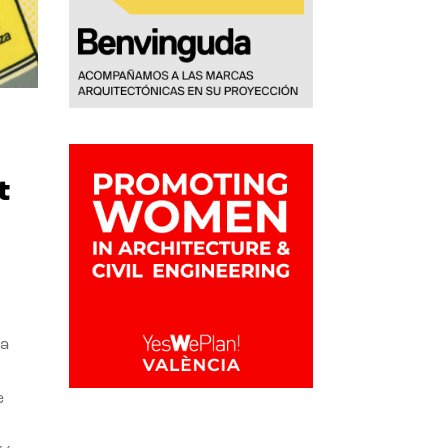
t
la
e