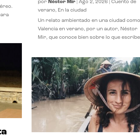
por
Néstor Mir
|
Ago 2, 2026
|
Cuento de
téreo.
verano
,
En la ciudad
para
Un relato ambientado en una ciudad com
Valencia en verano, por un autor, Néstor
Mir, que conoce bien sobre lo que escribe
ta