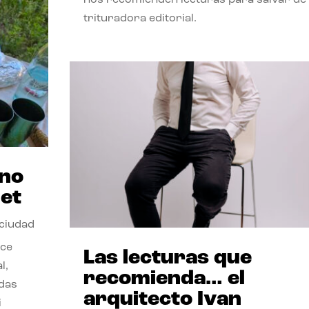
trituradora editorial.
ano
et
 ciudad
nce
Las lecturas que
l,
recomienda… el
odas
arquitecto Ivan
i