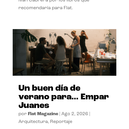
Ivan Cabrera por los libros que
recomendaría para Flat.
Un buen día de
verano para… Empar
Juanes
por
Flat Magazine
|
Ago 2, 2026
|
Arquitectura
,
Reportaje