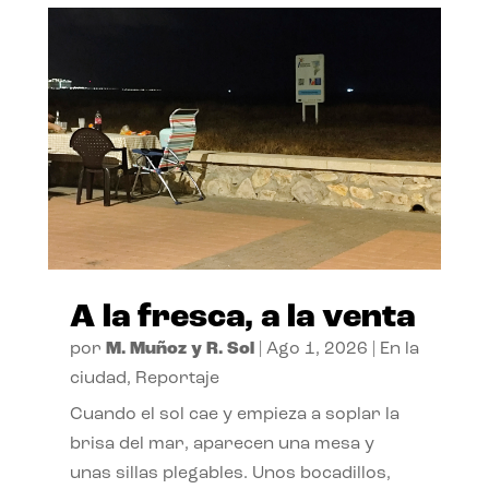
A la fresca, a la venta
por
M. Muñoz y R. Sol
|
Ago 1, 2026
|
En la
ciudad
,
Reportaje
Cuando el sol cae y empieza a soplar la
brisa del mar, aparecen una mesa y
unas sillas plegables. Unos bocadillos,