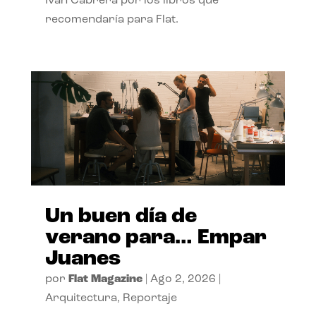
Ivan Cabrera por los libros que
recomendaría para Flat.
Un buen día de
verano para… Empar
Juanes
por
Flat Magazine
|
Ago 2, 2026
|
Arquitectura
,
Reportaje