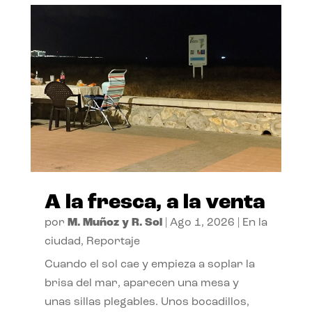
A la fresca, a la venta
por
M. Muñoz y R. Sol
|
Ago 1, 2026
|
En la
ciudad
,
Reportaje
Cuando el sol cae y empieza a soplar la
brisa del mar, aparecen una mesa y
unas sillas plegables. Unos bocadillos,