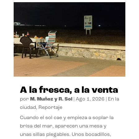
A la fresca, a la venta
por
M. Muñoz y R. Sol
|
Ago 1, 2026
|
En la
ciudad
,
Reportaje
Cuando el sol cae y empieza a soplar la
brisa del mar, aparecen una mesa y
unas sillas plegables. Unos bocadillos,