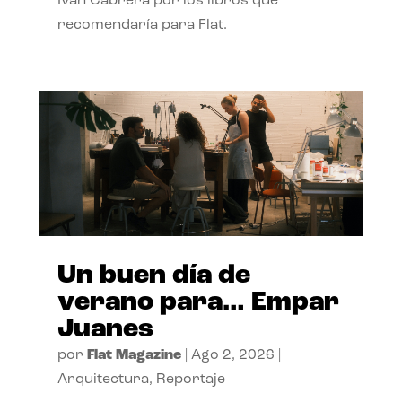
Ivan Cabrera por los libros que
recomendaría para Flat.
Un buen día de
verano para… Empar
Juanes
por
Flat Magazine
|
Ago 2, 2026
|
Arquitectura
,
Reportaje