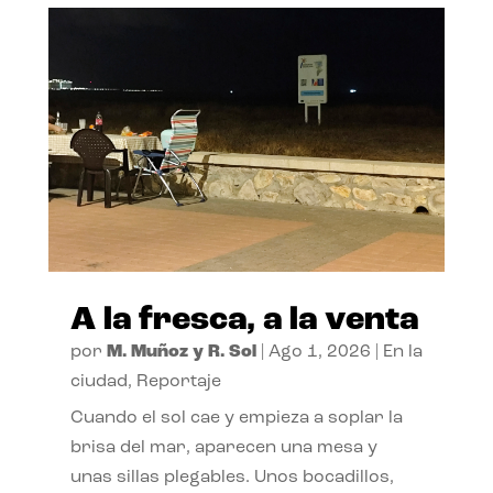
A la fresca, a la venta
por
M. Muñoz y R. Sol
|
Ago 1, 2026
|
En la
ciudad
,
Reportaje
Cuando el sol cae y empieza a soplar la
brisa del mar, aparecen una mesa y
unas sillas plegables. Unos bocadillos,