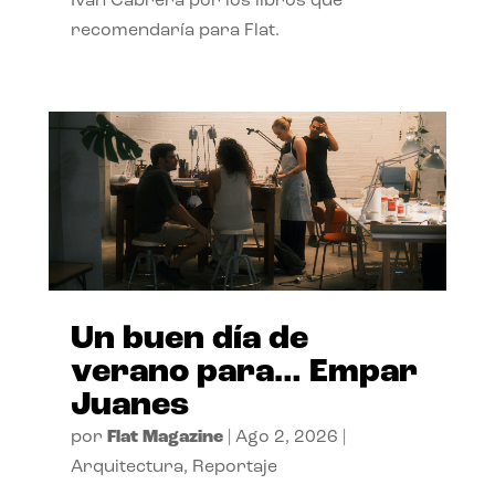
Ivan Cabrera por los libros que
recomendaría para Flat.
Un buen día de
verano para… Empar
Juanes
por
Flat Magazine
|
Ago 2, 2026
|
Arquitectura
,
Reportaje