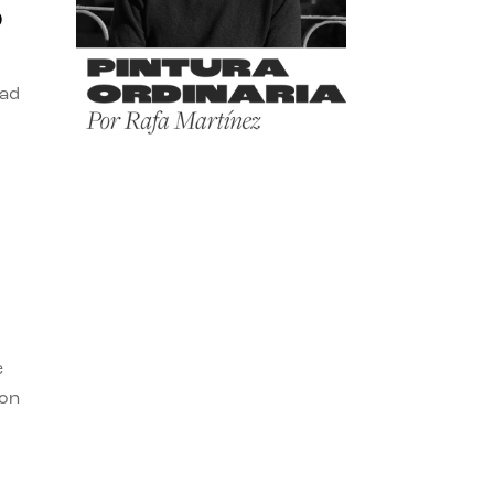
o
dad
e
con