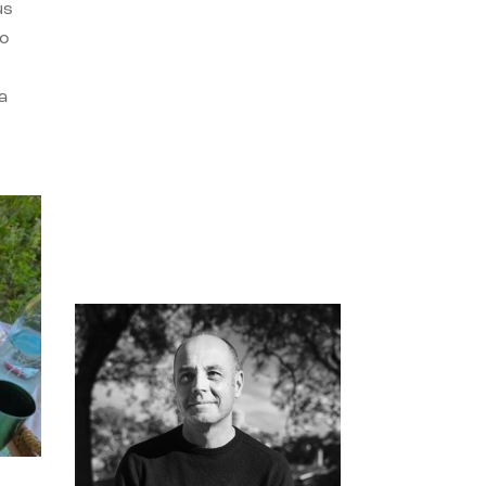
us
do
a