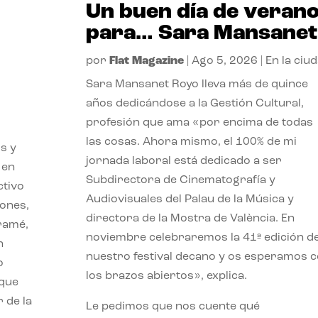
Un buen día de veran
para… Sara Mansanet
por
Flat Magazine
|
Ago 5, 2026
|
En la ciu
Sara Mansanet Royo lleva más de quince
años dedicándose a la Gestión Cultural,
profesión que ama «por encima de todas
las cosas. Ahora mismo, el 100% de mi
s y
jornada laboral está dedicado a ser
 en
Subdirectora de Cinematografía y
ctivo
Audiovisuales del Palau de la Música y
iones,
directora de la Mostra de València. En
iramé,
noviembre celebraremos la 41ª edición d
n
nuestro festival decano y os esperamos 
o
los brazos abiertos», explica.
 que
 de la
Le pedimos que nos cuente qué