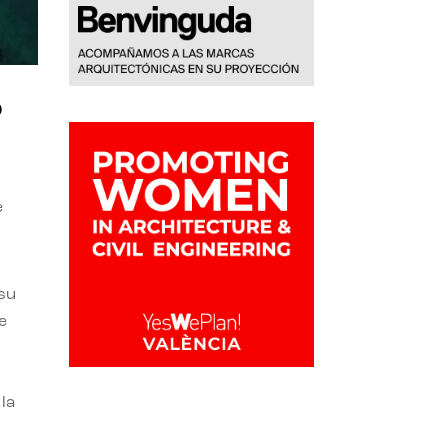
o
e
 su
e
la