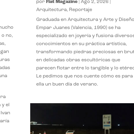
por
Flat Magazine
|
Ago 2, 2026
|
Arquitectura
,
Reportaje
Graduada en Arquitectura y Arte y Diseño
 mucho
Empar Juanes (Valencia, 1990) se ha
 o no,
especializado en joyería y fusiona diverso
as,
conocimientos en su práctica artística,
agan
transformando piedras preciosas en bru
turas
en delicadas obras escultóricas que
vadas
parecen flotar entre lo tangible y lo etére
 una
Le pedimos que nos cuente cómo es para
ella un buen día de verano.
ora
 y el
 Ivan
aría