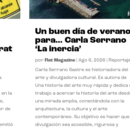
Un buen día de veran
para… Carla Serrano
rat
‘La inercia’
por
Flat Magazine
|
Ago 6, 2026
|
Reportaj
Carla Serrano Sastre es historiadora del
a
arte y divulgadora cultural. Es autora de
Una historia del arte muy rápida y dedica
 en la
trabajo a acercar la historia del arte desd
s,
una mirada amplia, conectándola con la
or de
arquitectura, la cultura y el arte
contemporáneo. Su objetivo es hacer que 
emitió
divulgación sea accesible, rigurosa y