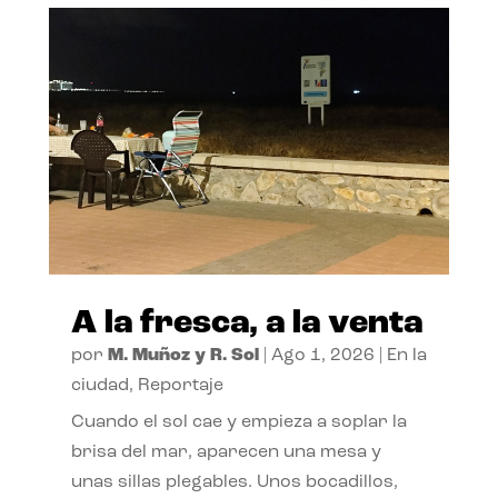
A la fresca, a la venta
por
M. Muñoz y R. Sol
|
Ago 1, 2026
|
En la
ciudad
,
Reportaje
Cuando el sol cae y empieza a soplar la
brisa del mar, aparecen una mesa y
unas sillas plegables. Unos bocadillos,