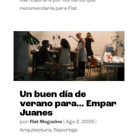
Ivan Cabrera por los libros que
recomendaría para Flat.
Un buen día de
verano para… Empar
Juanes
por
Flat Magazine
|
Ago 2, 2026
|
Arquitectura
,
Reportaje