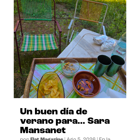
Un buen día de
verano para… Sara
Mansanet
por
Flat Magazine
|
Ago 5, 2026
|
En la