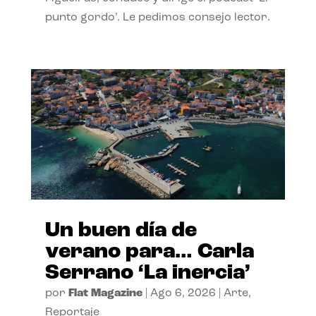
punto gordo’. Le pedimos consejo lector.
Un buen día de
verano para… Carla
Serrano ‘La inercia’
por
Flat Magazine
|
Ago 6, 2026
|
Arte
,
Reportaje