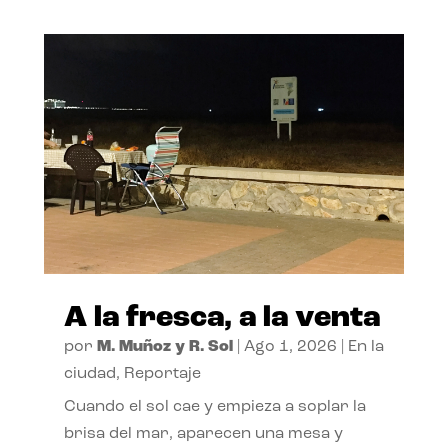
A la fresca, a la venta
por
M. Muñoz y R. Sol
|
Ago 1, 2026
|
En la
ciudad
,
Reportaje
Cuando el sol cae y empieza a soplar la
brisa del mar, aparecen una mesa y