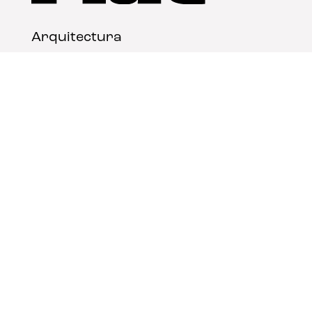
Arquitectura
Diseño
Arte
Nosotros
Nota legal
Contacto
© FLAT Magazine 2026