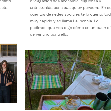
emitió
divulgación sea accesible, rigurosa y
ecta
entretenida para cualquier persona. En s
l
cuentas de redes sociales te lo cuenta to
muy rápido y se llama La Inercia. Le
pedimos que nos diga cómo es un buen dí
de verano para ella.