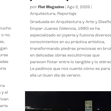
por
Flat Magazine
|
Ago 2, 2026
|
Arquitectura
,
Reportaje
Graduada en Arquitectura y Arte y Diseño
 mucho
Empar Juanes (Valencia, 1990) se ha
 o no,
especializado en joyería y fusiona diverso
as,
conocimientos en su práctica artística,
agan
transformando piedras preciosas en bru
turas
en delicadas obras escultóricas que
vadas
parecen flotar entre lo tangible y lo etére
 una
Le pedimos que nos cuente cómo es para
ella un buen día de verano.
ora
 y el
 Ivan
aría