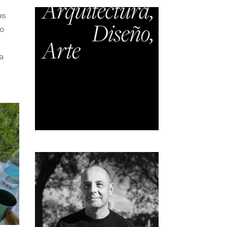
us
do
a