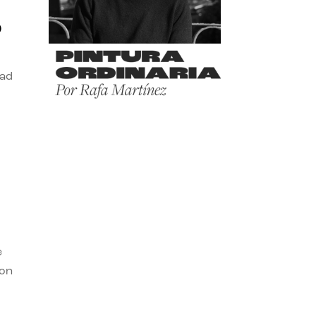
o
dad
e
con