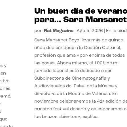
Un buen día de veran
para… Sara Mansanet
por
Flat Magazine
|
Ago 5, 2026
|
En la ciu
Sara Mansanet Royo lleva más de quince
años dedicándose a la Gestión Cultural,
profesión que ama «por encima de todas
las cosas. Ahora mismo, el 100% de mi
s y
jornada laboral está dedicado a ser
 en
Subdirectora de Cinematografía y
ctivo
Audiovisuales del Palau de la Música y
iones,
directora de la Mostra de València. En
iramé,
noviembre celebraremos la 41ª edición d
n
nuestro festival decano y os esperamos 
o
los brazos abiertos», explica.
 que
 de la