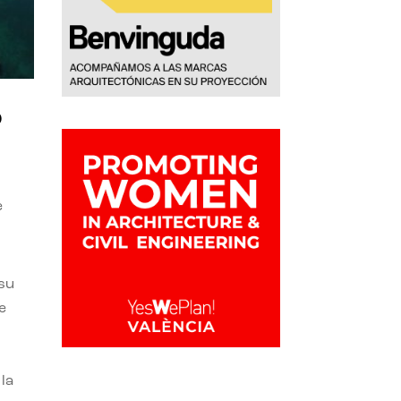
o
e
 su
e
la