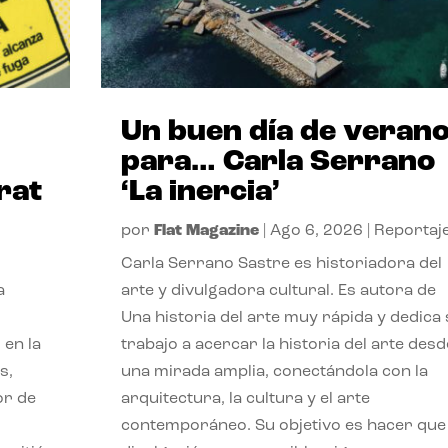
Un buen día de veran
para… Carla Serrano
rat
‘La inercia’
por
Flat Magazine
|
Ago 6, 2026
|
Reportaj
Carla Serrano Sastre es historiadora del
a
arte y divulgadora cultural. Es autora de
Una historia del arte muy rápida y dedica
 en la
trabajo a acercar la historia del arte desd
s,
una mirada amplia, conectándola con la
or de
arquitectura, la cultura y el arte
contemporáneo. Su objetivo es hacer que 