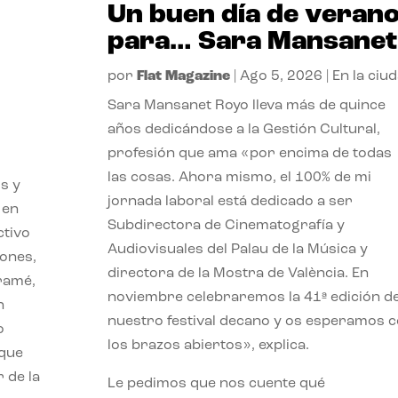
Un buen día de veran
para… Sara Mansanet
por
Flat Magazine
|
Ago 5, 2026
|
En la ciu
Sara Mansanet Royo lleva más de quince
años dedicándose a la Gestión Cultural,
profesión que ama «por encima de todas
las cosas. Ahora mismo, el 100% de mi
s y
jornada laboral está dedicado a ser
 en
Subdirectora de Cinematografía y
ctivo
Audiovisuales del Palau de la Música y
iones,
directora de la Mostra de València. En
iramé,
noviembre celebraremos la 41ª edición d
n
nuestro festival decano y os esperamos 
o
los brazos abiertos», explica.
 que
 de la
Le pedimos que nos cuente qué