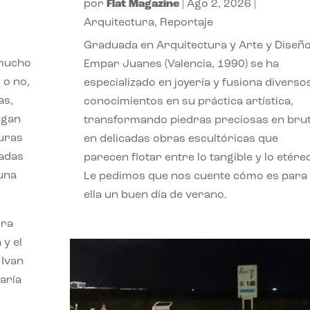
por
Flat Magazine
|
Ago 2, 2026
|
Arquitectura
,
Reportaje
Graduada en Arquitectura y Arte y Diseño
 mucho
Empar Juanes (Valencia, 1990) se ha
 o no,
especializado en joyería y fusiona diverso
as,
conocimientos en su práctica artística,
agan
transformando piedras preciosas en bru
turas
en delicadas obras escultóricas que
vadas
parecen flotar entre lo tangible y lo etére
 una
Le pedimos que nos cuente cómo es para
ella un buen día de verano.
ora
 y el
 Ivan
aría