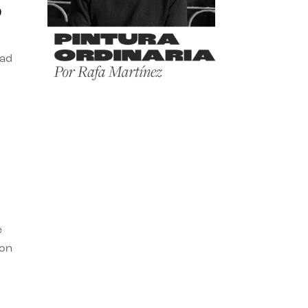
o
dad
e
con