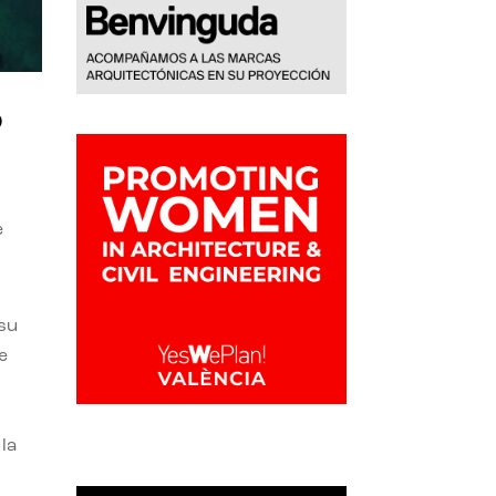
o
e
 su
e
la