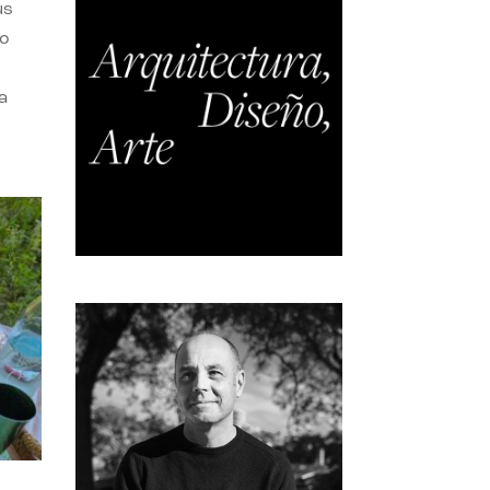
us
do
a