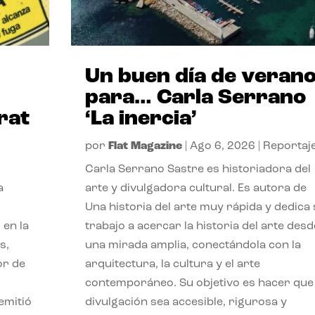
Un buen día de veran
para… Carla Serrano
rat
‘La inercia’
por
Flat Magazine
|
Ago 6, 2026
|
Reportaj
Carla Serrano Sastre es historiadora del
a
arte y divulgadora cultural. Es autora de
Una historia del arte muy rápida y dedica
 en la
trabajo a acercar la historia del arte desd
s,
una mirada amplia, conectándola con la
or de
arquitectura, la cultura y el arte
contemporáneo. Su objetivo es hacer que 
emitió
divulgación sea accesible, rigurosa y