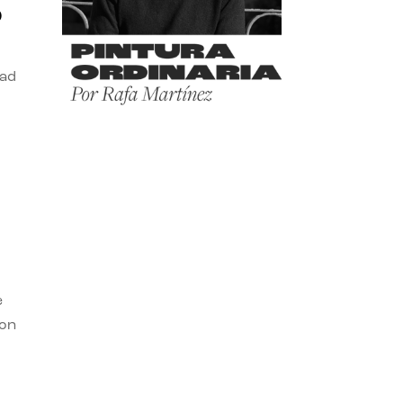
o
dad
e
con