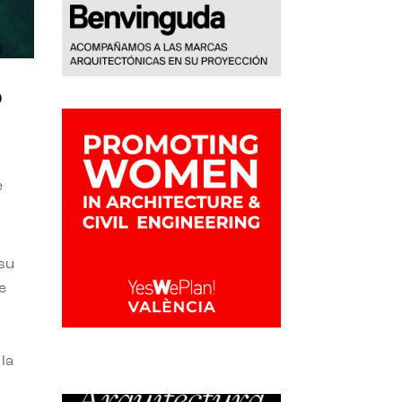
o
e
 su
e
la