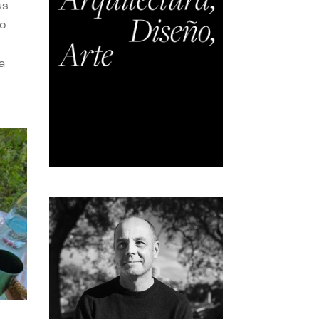
us
do
a