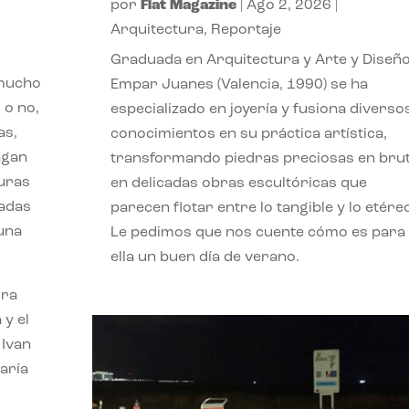
por
Flat Magazine
|
Ago 2, 2026
|
Arquitectura
,
Reportaje
Graduada en Arquitectura y Arte y Diseño
 mucho
Empar Juanes (Valencia, 1990) se ha
 o no,
especializado en joyería y fusiona diverso
as,
conocimientos en su práctica artística,
agan
transformando piedras preciosas en bru
turas
en delicadas obras escultóricas que
vadas
parecen flotar entre lo tangible y lo etére
 una
Le pedimos que nos cuente cómo es para
ella un buen día de verano.
ora
 y el
 Ivan
aría