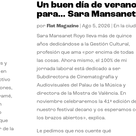
Un buen día de veran
para… Sara Mansanet
por
Flat Magazine
|
Ago 5, 2026
|
En la ciu
Sara Mansanet Royo lleva más de quince
años dedicándose a la Gestión Cultural,
profesión que ama «por encima de todas
las cosas. Ahora mismo, el 100% de mi
s y
jornada laboral está dedicado a ser
 en
Subdirectora de Cinematografía y
ctivo
Audiovisuales del Palau de la Música y
iones,
directora de la Mostra de València. En
iramé,
noviembre celebraremos la 41ª edición d
n
nuestro festival decano y os esperamos 
o
los brazos abiertos», explica.
 que
 de la
Le pedimos que nos cuente qué