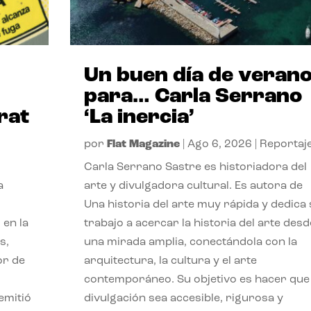
Un buen día de veran
para… Carla Serrano
rat
‘La inercia’
por
Flat Magazine
|
Ago 6, 2026
|
Reportaj
Carla Serrano Sastre es historiadora del
a
arte y divulgadora cultural. Es autora de
Una historia del arte muy rápida y dedica
 en la
trabajo a acercar la historia del arte desd
s,
una mirada amplia, conectándola con la
or de
arquitectura, la cultura y el arte
contemporáneo. Su objetivo es hacer que 
emitió
divulgación sea accesible, rigurosa y