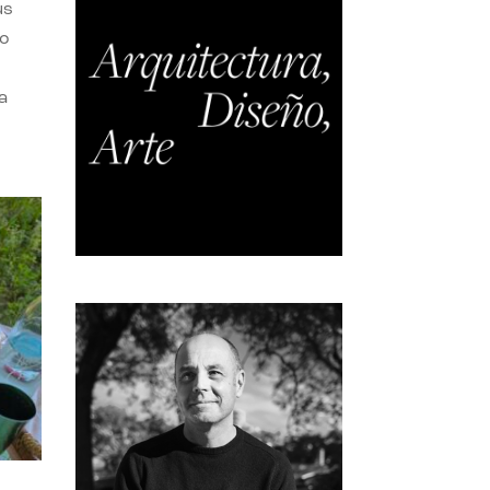
us
do
a