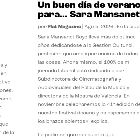
Un buen día de veran
para… Sara Mansanet
por
Flat Magazine
|
Ago 5, 2026
|
En la ciu
Sara Mansanet Royo lleva más de quince
años dedicándose a la Gestión Cultural,
profesión que ama «por encima de todas
las cosas. Ahora mismo, el 100% de mi
s y
jornada laboral está dedicado a ser
 en
Subdirectora de Cinematografía y
ctivo
Audiovisuales del Palau de la Música y
iones,
directora de la Mostra de València. En
iramé,
noviembre celebraremos la 41ª edición d
n
nuestro festival decano y os esperamos 
o
los brazos abiertos», explica.
 que
 de la
Le pedimos que nos cuente qué