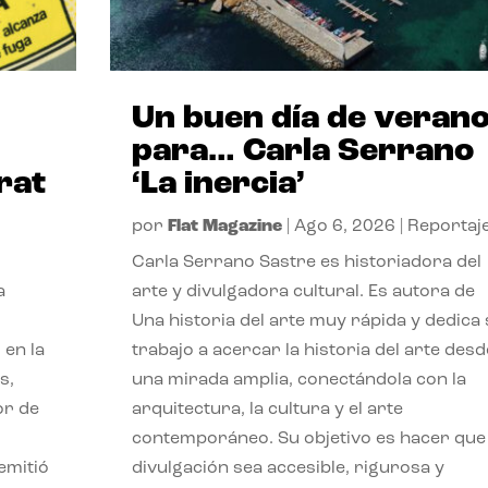
Un buen día de veran
para… Carla Serrano
rat
‘La inercia’
por
Flat Magazine
|
Ago 6, 2026
|
Reportaj
Carla Serrano Sastre es historiadora del
a
arte y divulgadora cultural. Es autora de
Una historia del arte muy rápida y dedica
 en la
trabajo a acercar la historia del arte desd
s,
una mirada amplia, conectándola con la
or de
arquitectura, la cultura y el arte
contemporáneo. Su objetivo es hacer que 
emitió
divulgación sea accesible, rigurosa y