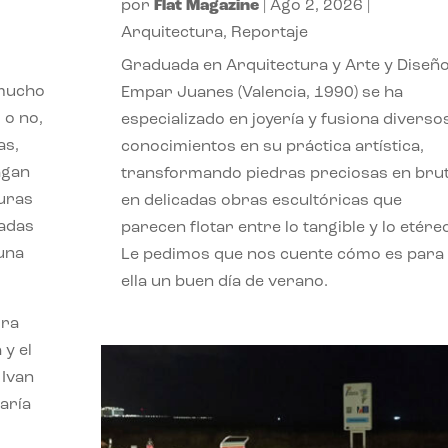
por
Flat Magazine
|
Ago 2, 2026
|
Arquitectura
,
Reportaje
Graduada en Arquitectura y Arte y Diseño
 mucho
Empar Juanes (Valencia, 1990) se ha
 o no,
especializado en joyería y fusiona diverso
as,
conocimientos en su práctica artística,
agan
transformando piedras preciosas en bru
turas
en delicadas obras escultóricas que
vadas
parecen flotar entre lo tangible y lo etére
 una
Le pedimos que nos cuente cómo es para
ella un buen día de verano.
ora
 y el
 Ivan
aría