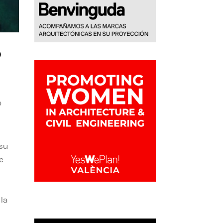
o
e
 su
e
la