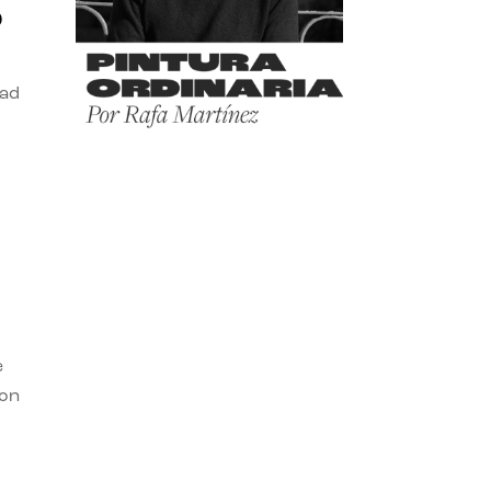
o
dad
e
con