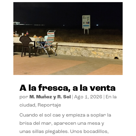
A la fresca, a la venta
por
M. Muñoz y R. Sol
|
Ago 1, 2026
|
En la
ciudad
,
Reportaje
Cuando el sol cae y empieza a soplar la
brisa del mar, aparecen una mesa y
unas sillas plegables. Unos bocadillos,