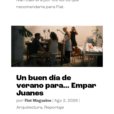
Ivan Cabrera por los libros que
recomendaría para Flat.
Un buen día de
verano para… Empar
Juanes
por
Flat Magazine
|
Ago 2, 2026
|
Arquitectura
,
Reportaje