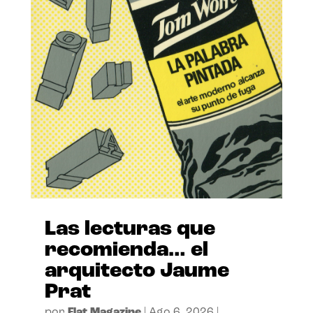
Las lecturas que
recomienda… el
arquitecto Jaume
Prat
por
Flat Magazine
|
Ago 6, 2026
|