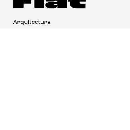
Arquitectura
Diseño
Arte
Nosotros
Nota legal
Contacto
© FLAT Magazine 2026