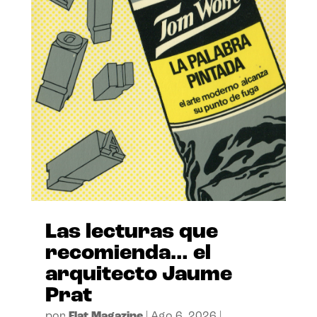
Las lecturas que
recomienda… el
arquitecto Jaume
Prat
por
Flat Magazine
|
Ago 6, 2026
|