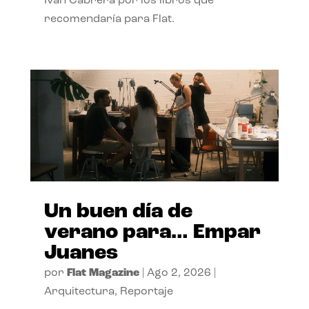
Ivan Cabrera por los libros que
recomendaría para Flat.
Un buen día de
verano para… Empar
Juanes
por
Flat Magazine
|
Ago 2, 2026
|
Arquitectura
,
Reportaje