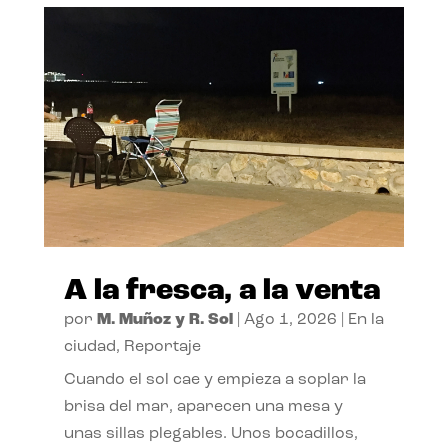
A la fresca, a la venta
por
M. Muñoz y R. Sol
|
Ago 1, 2026
|
En la
ciudad
,
Reportaje
Cuando el sol cae y empieza a soplar la
brisa del mar, aparecen una mesa y
unas sillas plegables. Unos bocadillos,