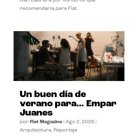
Ivan Cabrera por los libros que
recomendaría para Flat.
Un buen día de
verano para… Empar
Juanes
por
Flat Magazine
|
Ago 2, 2026
|
Arquitectura
,
Reportaje