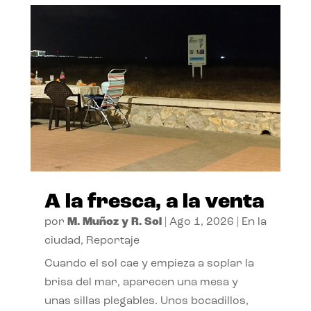
A la fresca, a la venta
por
M. Muñoz y R. Sol
|
Ago 1, 2026
|
En la
ciudad
,
Reportaje
Cuando el sol cae y empieza a soplar la
brisa del mar, aparecen una mesa y
unas sillas plegables. Unos bocadillos,