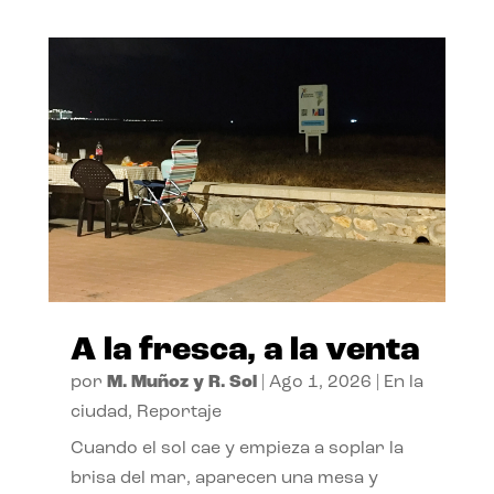
A la fresca, a la venta
por
M. Muñoz y R. Sol
|
Ago 1, 2026
|
En la
ciudad
,
Reportaje
Cuando el sol cae y empieza a soplar la
brisa del mar, aparecen una mesa y