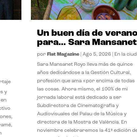
Un buen día de veran
para… Sara Mansanet
por
Flat Magazine
|
Ago 5, 2026
|
En la ciu
Sara Mansanet Royo lleva más de quince
años dedicándose a la Gestión Cultural,
profesión que ama «por encima de todas
rtaje
las cosas. Ahora mismo, el 100% de mi
s y
jornada laboral está dedicado a ser
 en
Subdirectora de Cinematografía y
ctivo
Audiovisuales del Palau de la Música y
iones,
directora de la Mostra de València. En
iramé,
noviembre celebraremos la 41ª edición d
n