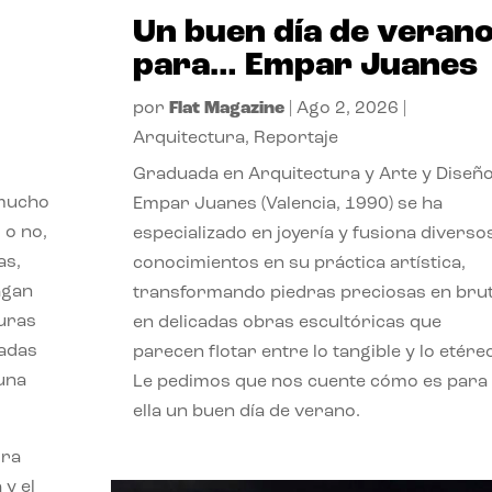
Un buen día de veran
para… Empar Juanes
por
Flat Magazine
|
Ago 2, 2026
|
Arquitectura
,
Reportaje
Graduada en Arquitectura y Arte y Diseño
 mucho
Empar Juanes (Valencia, 1990) se ha
 o no,
especializado en joyería y fusiona diverso
as,
conocimientos en su práctica artística,
agan
transformando piedras preciosas en bru
turas
en delicadas obras escultóricas que
vadas
parecen flotar entre lo tangible y lo etére
 una
Le pedimos que nos cuente cómo es para
ella un buen día de verano.
ora
 y el