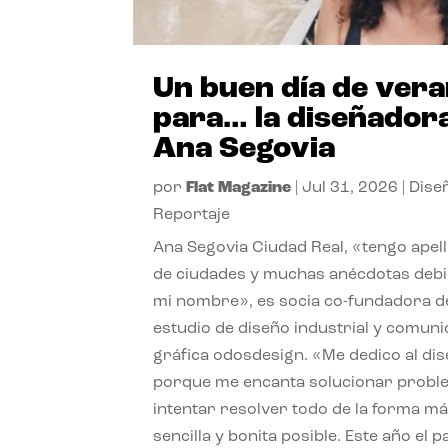
Un buen día de ver
para… la diseñador
Ana Segovia
por
Flat Magazine
|
Jul 31, 2026
|
Dise
Reportaje
Ana Segovia Ciudad Real, «tengo apel
de ciudades y muchas anécdotas debi
mi nombre», es socia co-fundadora d
estudio de diseño industrial y comuni
gráfica odosdesign. «Me dedico al di
porque me encanta solucionar probl
intentar resolver todo de la forma m
sencilla y bonita posible. Este año el 