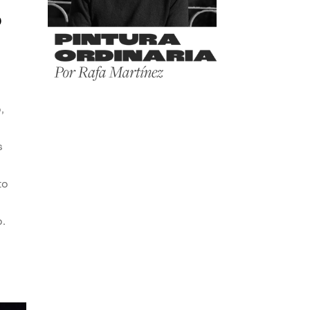
o
,
s
to
o.