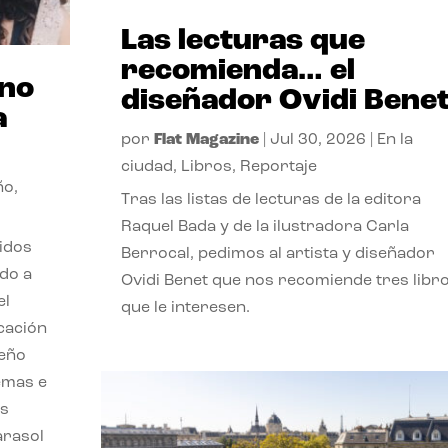
Las lecturas que
recomienda… el
ano
diseñador Ovidi Bene
a
por
Flat Magazine
|
Jul 30, 2026
|
En la
ciudad
,
Libros
,
Reportaje
ño
,
Tras las listas de lecturas de la editora
Raquel Bada y de la ilustradora Carla
lidos
Berrocal, pedimos al artista y diseñador
do a
Ovidi Benet que nos recomiende tres libr
el
que le interesen.
cación
seño
emas e
ás
parasol