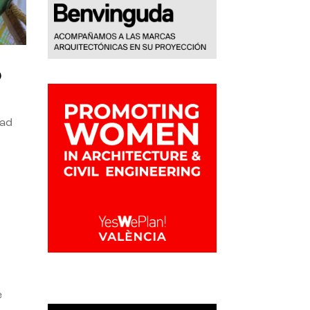
o
dad
e