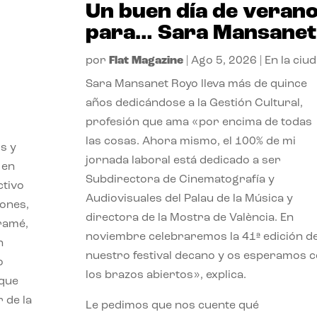
Un buen día de veran
para… Sara Mansanet
por
Flat Magazine
|
Ago 5, 2026
|
En la ciu
Sara Mansanet Royo lleva más de quince
años dedicándose a la Gestión Cultural,
profesión que ama «por encima de todas
las cosas. Ahora mismo, el 100% de mi
s y
jornada laboral está dedicado a ser
 en
Subdirectora de Cinematografía y
ctivo
Audiovisuales del Palau de la Música y
iones,
directora de la Mostra de València. En
iramé,
noviembre celebraremos la 41ª edición d
n
nuestro festival decano y os esperamos 
o
los brazos abiertos», explica.
 que
 de la
Le pedimos que nos cuente qué