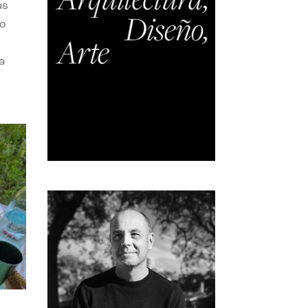
us
do
a