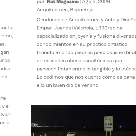
por
Flat Magazine
|
Ago 2, 2026
|
Arquitectura
,
Reportaje
Graduada en Arquitectura y Arte y Diseño
 mucho
Empar Juanes (Valencia, 1990) se ha
 o no,
especializado en joyería y fusiona diverso
as,
conocimientos en su práctica artística,
agan
transformando piedras preciosas en bru
turas
en delicadas obras escultóricas que
vadas
parecen flotar entre lo tangible y lo etére
 una
Le pedimos que nos cuente cómo es para
ella un buen día de verano.
ora
 y el
 Ivan
aría