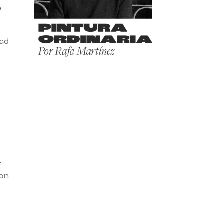
o
dad
e
con