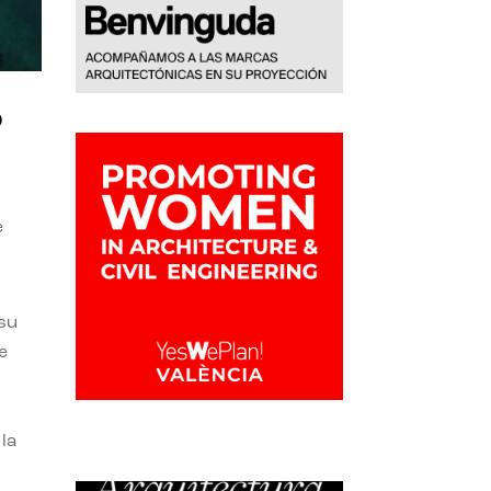
o
e
 su
e
la