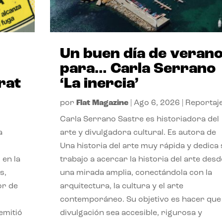
Un buen día de veran
para… Carla Serrano
rat
‘La inercia’
por
Flat Magazine
|
Ago 6, 2026
|
Reportaj
Carla Serrano Sastre es historiadora del
a
arte y divulgadora cultural. Es autora de
Una historia del arte muy rápida y dedica
 en la
trabajo a acercar la historia del arte desd
s,
una mirada amplia, conectándola con la
or de
arquitectura, la cultura y el arte
contemporáneo. Su objetivo es hacer que 
emitió
divulgación sea accesible, rigurosa y