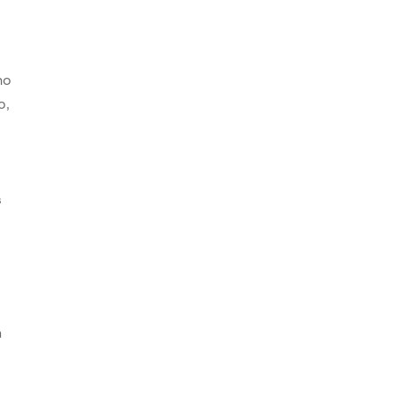
ho
o,
s
s
n