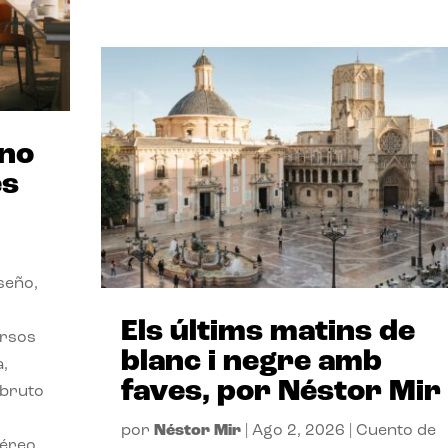
ano
es
seño,
Els últims matins de
ersos
blanc i negre amb
a,
faves, por Néstor Mir
 bruto
por
Néstor Mir
|
Ago 2, 2026
|
Cuento de
téreo.