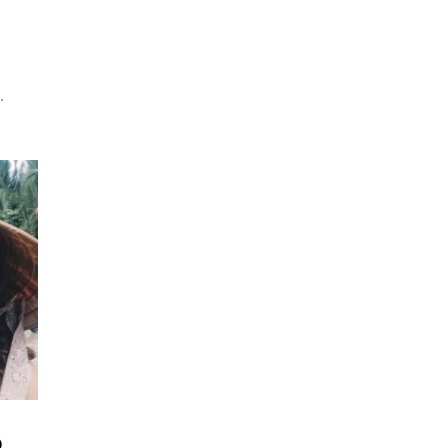
o
.
o