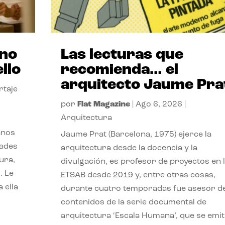
ano
Las lecturas que
llo
recomienda… el
arquitecto Jaume Pra
rtaje
por
Flat Magazine
|
Ago 6, 2026
|
Arquitectura
anos
Jaume Prat (Barcelona, 1975) ejerce la
dades
arquitectura desde la docencia y la
ura,
divulgación, es profesor de proyectos en 
. Le
ETSAB desde 2019 y, entre otras cosas,
 ella
durante cuatro temporadas fue asesor d
contenidos de la serie documental de
arquitectura ‘Escala Humana’, que se emit