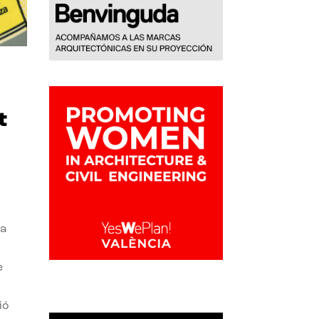
t
la
e
ió