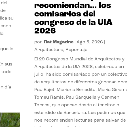
 del
recomiendan… los
 de
comisarios del
dica su
congreso de la UIA
 desde
2026
la
por
Flat Magazine
|
Ago 5, 2026
|
que la
Arquitectura
,
Reportaje
El 29 Congreso Mundial de Arquitectos y
En sus
Arquitectas de la UIA 2026, celebrado en
a todo
julio, ha sido comisariado por un colectiv
de arquitectos de diferentes generacione
n día
Pau Bajet, Mariona Benedito, Maria Giramé
Tomeu Ramis, Pau Sarquella y Carmen
Torres, que operan desde el territorio
extendido de Barcelona. Les pedimos que
nos recomienden lecturas para salvar de 