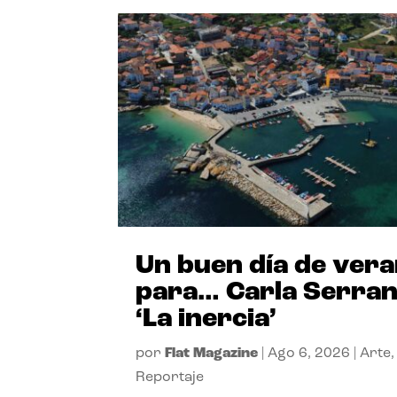
Un buen día de ver
para… Carla Serra
‘La inercia’
por
Flat Magazine
|
Ago 6, 2026
|
Arte
,
Reportaje