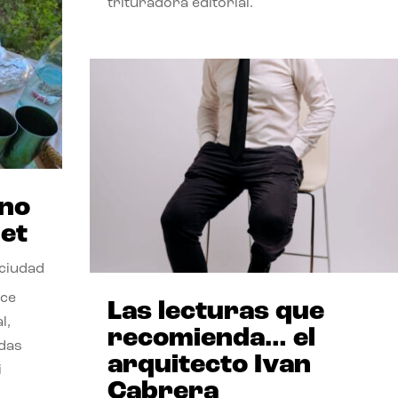
trituradora editorial.
ano
et
 ciudad
nce
Las lecturas que
l,
recomienda… el
odas
arquitecto Ivan
i
Cabrera