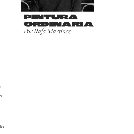
o
s,
,
la