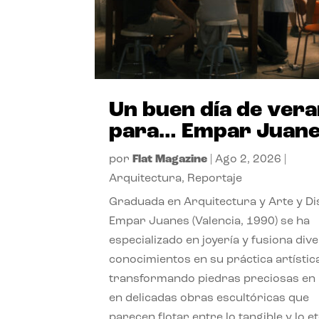
Un buen día de ver
para… Empar Juan
por
Flat Magazine
|
Ago 2, 2026
|
Arquitectura
,
Reportaje
Graduada en Arquitectura y Arte y Di
Empar Juanes (Valencia, 1990) se ha
especializado en joyería y fusiona div
conocimientos en su práctica artístic
transformando piedras preciosas en
en delicadas obras escultóricas que
parecen flotar entre lo tangible y lo e