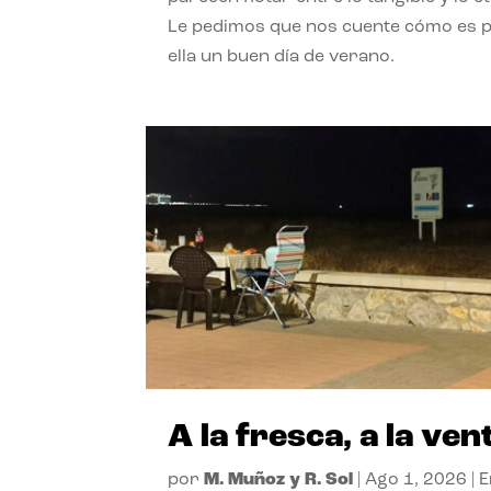
Le pedimos que nos cuente cómo es 
ella un buen día de verano.
A la fresca, a la ven
por
M. Muñoz y R. Sol
|
Ago 1, 2026
|
E