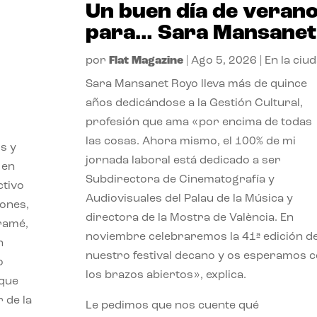
Un buen día de veran
para… Sara Mansanet
por
Flat Magazine
|
Ago 5, 2026
|
En la ciu
Sara Mansanet Royo lleva más de quince
años dedicándose a la Gestión Cultural,
profesión que ama «por encima de todas
las cosas. Ahora mismo, el 100% de mi
s y
jornada laboral está dedicado a ser
 en
Subdirectora de Cinematografía y
ctivo
Audiovisuales del Palau de la Música y
iones,
directora de la Mostra de València. En
iramé,
noviembre celebraremos la 41ª edición d
n
nuestro festival decano y os esperamos 
o
los brazos abiertos», explica.
 que
 de la
Le pedimos que nos cuente qué