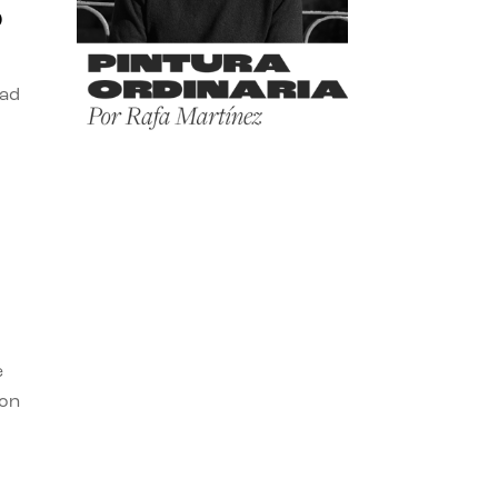
o
dad
e
con