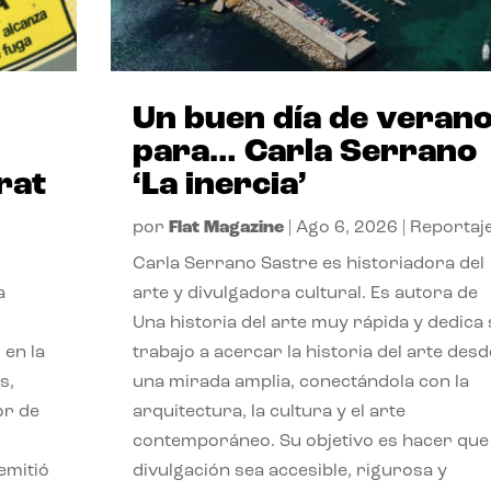
Un buen día de veran
para… Carla Serrano
rat
‘La inercia’
por
Flat Magazine
|
Ago 6, 2026
|
Reportaj
Carla Serrano Sastre es historiadora del
a
arte y divulgadora cultural. Es autora de
Una historia del arte muy rápida y dedica
 en la
trabajo a acercar la historia del arte desd
s,
una mirada amplia, conectándola con la
or de
arquitectura, la cultura y el arte
contemporáneo. Su objetivo es hacer que 
emitió
divulgación sea accesible, rigurosa y