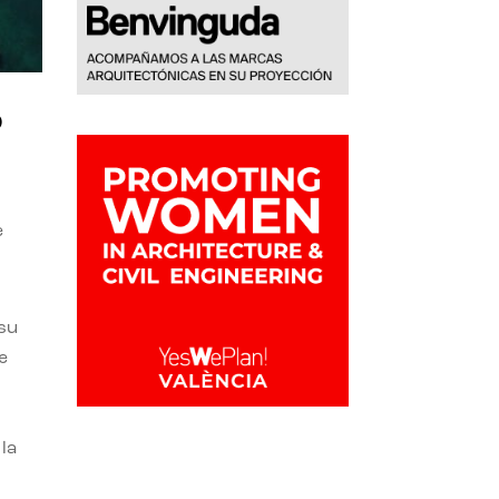
o
e
 su
e
la