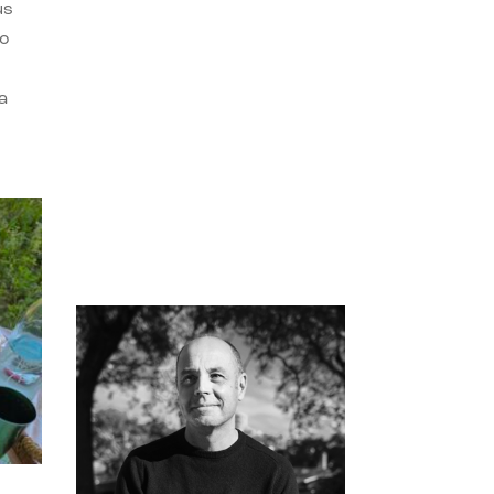
us
do
a