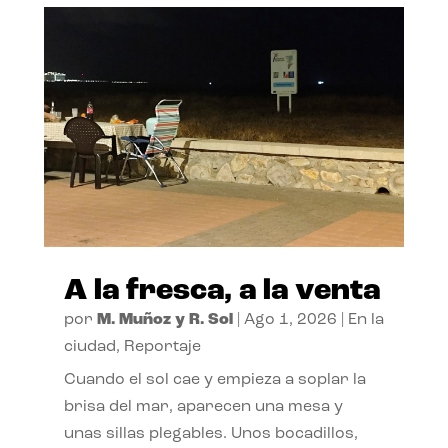
A la fresca, a la venta
por
M. Muñoz y R. Sol
|
Ago 1, 2026
|
En la
ciudad
,
Reportaje
Cuando el sol cae y empieza a soplar la
brisa del mar, aparecen una mesa y
unas sillas plegables. Unos bocadillos,