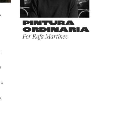
o
,
s
to
o.