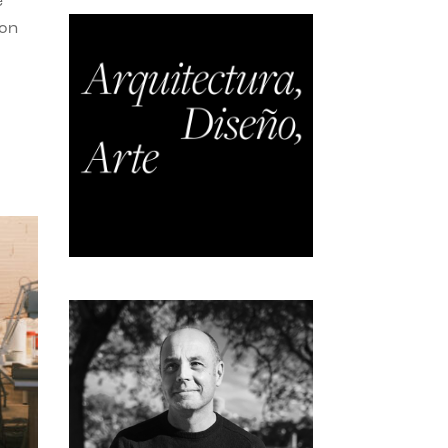
e
con