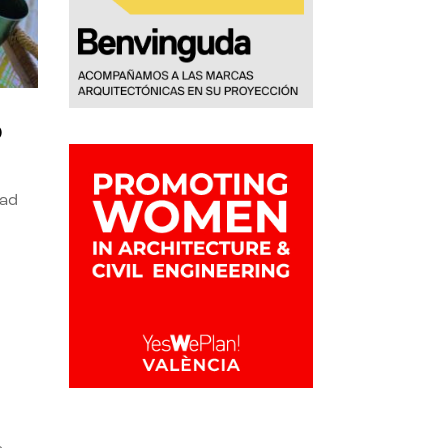
o
dad