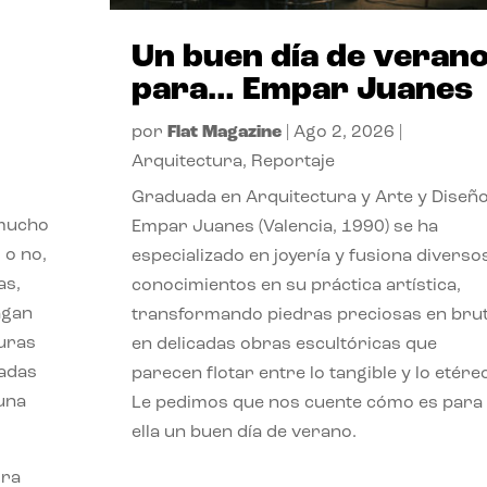
Un buen día de veran
para… Empar Juanes
por
Flat Magazine
|
Ago 2, 2026
|
Arquitectura
,
Reportaje
Graduada en Arquitectura y Arte y Diseño
 mucho
Empar Juanes (Valencia, 1990) se ha
 o no,
especializado en joyería y fusiona diverso
as,
conocimientos en su práctica artística,
agan
transformando piedras preciosas en bru
turas
en delicadas obras escultóricas que
vadas
parecen flotar entre lo tangible y lo etére
 una
Le pedimos que nos cuente cómo es para
ella un buen día de verano.
ora