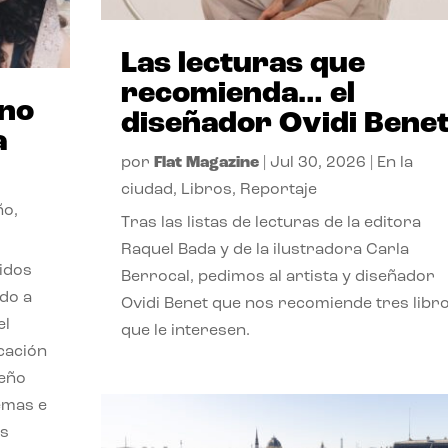
Las lecturas que
recomienda… el
ano
diseñador Ovidi Bene
a
por
Flat Magazine
|
Jul 30, 2026
|
En la
ciudad
,
Libros
,
Reportaje
ño
,
Tras las listas de lecturas de la editora
Raquel Bada y de la ilustradora Carla
lidos
Berrocal, pedimos al artista y diseñador
do a
Ovidi Benet que nos recomiende tres libr
el
que le interesen.
cación
seño
emas e
ás