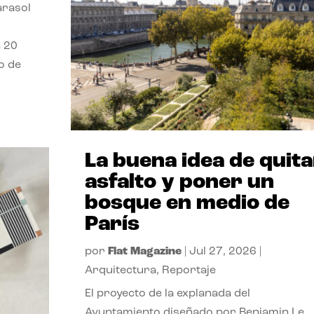
parasol
a 20
o de
La buena idea de quita
asfalto y poner un
bosque en medio de
París
por
Flat Magazine
|
Jul 27, 2026
|
Arquitectura
,
Reportaje
El proyecto de la explanada del
Ayuntamiento diseñado por Benjamin Le