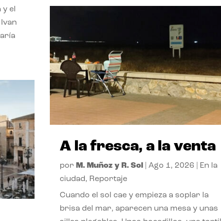
 y el
 Ivan
aría
A la fresca, a la venta
por
M. Muñoz y R. Sol
|
Ago 1, 2026
|
En la
ciudad
,
Reportaje
Cuando el sol cae y empieza a soplar la
brisa del mar, aparecen una mesa y unas