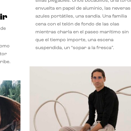
sillas plegables. Unos bocadillos, una tortil
envuelta en papel de aluminio, las neveras
ir
azules portátiles, una sandía. Una familia
cena con el telón de fondo de las olas
 de
mientras charla en el paseo marítimo sin
que el tiempo importe, una escena
como
suspendida, un “sopar a la fresca”.
stor
ribe.