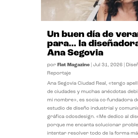
Un buen día de ver
para… la diseñador
Ana Segovia
por
Flat Magazine
|
Jul 31, 2026
|
Dise
Reportaje
Ana Segovia Ciudad Real, «tengo apel
de ciudades y muchas anécdotas debi
mi nombre», es socia co-fundadora d
estudio de diseño industrial y comuni
gráfica odosdesign. «Me dedico al di
porque me encanta solucionar probl
intentar resolver todo de la forma m