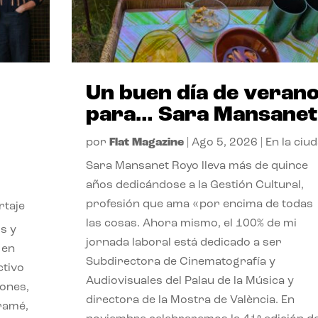
Un buen día de veran
para… Sara Mansanet
por
Flat Magazine
|
Ago 5, 2026
|
En la ciu
Sara Mansanet Royo lleva más de quince
años dedicándose a la Gestión Cultural,
profesión que ama «por encima de todas
rtaje
las cosas. Ahora mismo, el 100% de mi
s y
jornada laboral está dedicado a ser
 en
Subdirectora de Cinematografía y
ctivo
Audiovisuales del Palau de la Música y
iones,
directora de la Mostra de València. En
iramé,