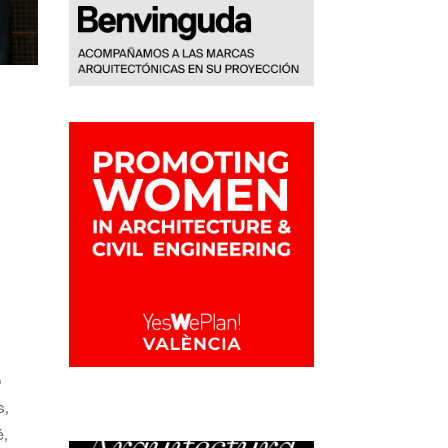
o
s,
,