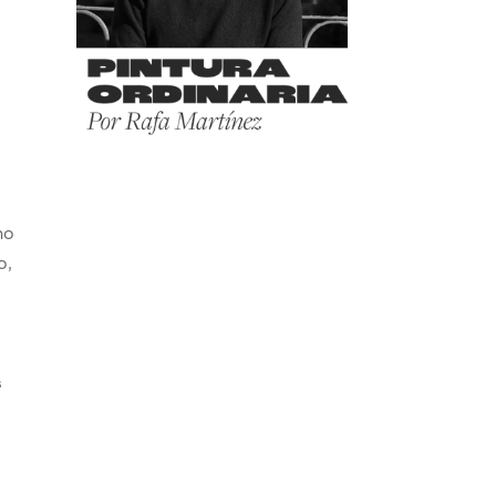
ho
o,
s
s