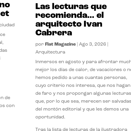
ano
Las lecturas que
et
recomienda… el
arquitecto Ivan
 ciudad
Cabrera
nce
l,
por
Flat Magazine
|
Ago 3, 2026
|
odas
Arquitectura
i
Inmersos en agosto y para afrontar muc
mejor los días de calor, de vacaciones o n
hemos pedido a unas cuantas personas,
cuyo criterio nos interesa, que nos hagan
de faro y nos propongan algunas lectura
ón de
que, por lo que sea, merecen ser salvada
mos con
del montón editorial y que les demos una
oportunidad.
Tras la lista de lecturas de la ilustradora