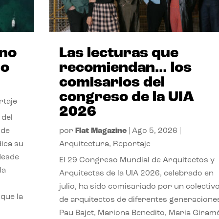
ano
Las lecturas que
no
recomiendan… los
comisarios del
congreso de la UIA
rtaje
2026
 del
 de
por
Flat Magazine
|
Ago 5, 2026
|
dica su
Arquitectura
,
Reportaje
 desde
El 29 Congreso Mundial de Arquitectos y
la
Arquitectas de la UIA 2026, celebrado en
julio, ha sido comisariado por un colectiv
que la
de arquitectos de diferentes generacione
Pau Bajet, Mariona Benedito, Maria Giramé