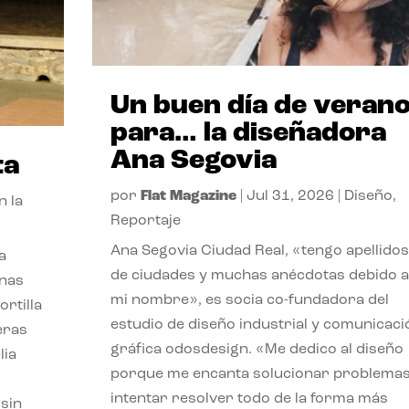
Un buen día de veran
para… la diseñadora
Ana Segovia
ta
por
Flat Magazine
|
Jul 31, 2026
|
Diseño
,
n la
Reportaje
Ana Segovia Ciudad Real, «tengo apellidos
a
de ciudades y muchas anécdotas debido a
unas
mi nombre», es socia co-fundadora del
ortilla
estudio de diseño industrial y comunicaci
eras
gráfica odosdesign. «Me dedico al diseño
lia
porque me encanta solucionar problemas
intentar resolver todo de la forma más
 sin