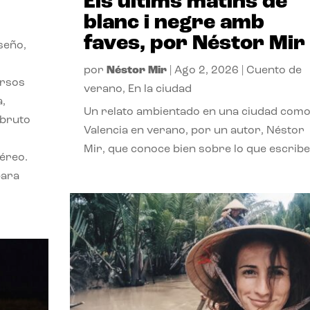
Els últims matins de
blanc i negre amb
faves, por Néstor Mir
seño,
por
Néstor Mir
|
Ago 2, 2026
|
Cuento de
ersos
verano
,
En la ciudad
a,
Un relato ambientado en una ciudad com
 bruto
Valencia en verano, por un autor, Néstor
Mir, que conoce bien sobre lo que escribe
téreo.
para