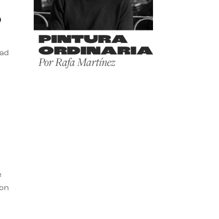
o
dad
e
con