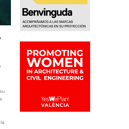
o
e
 su
e
la