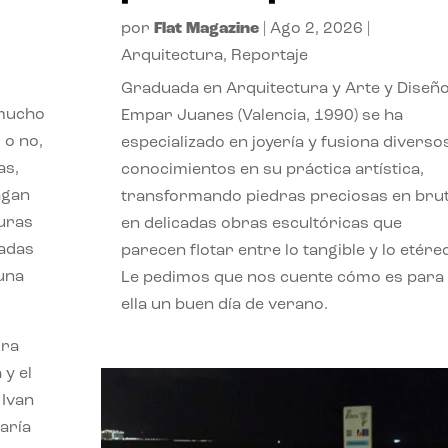
por
Flat Magazine
|
Ago 2, 2026
|
Arquitectura
,
Reportaje
Graduada en Arquitectura y Arte y Diseño
 mucho
Empar Juanes (Valencia, 1990) se ha
 o no,
especializado en joyería y fusiona diverso
as,
conocimientos en su práctica artística,
agan
transformando piedras preciosas en bru
turas
en delicadas obras escultóricas que
vadas
parecen flotar entre lo tangible y lo etére
 una
Le pedimos que nos cuente cómo es para
ella un buen día de verano.
ora
 y el
 Ivan
aría