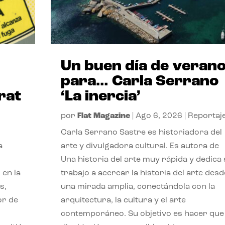
Un buen día de veran
para… Carla Serrano
rat
‘La inercia’
por
Flat Magazine
|
Ago 6, 2026
|
Reportaj
Carla Serrano Sastre es historiadora del
a
arte y divulgadora cultural. Es autora de
Una historia del arte muy rápida y dedica
 en la
trabajo a acercar la historia del arte desd
s,
una mirada amplia, conectándola con la
or de
arquitectura, la cultura y el arte
contemporáneo. Su objetivo es hacer que 