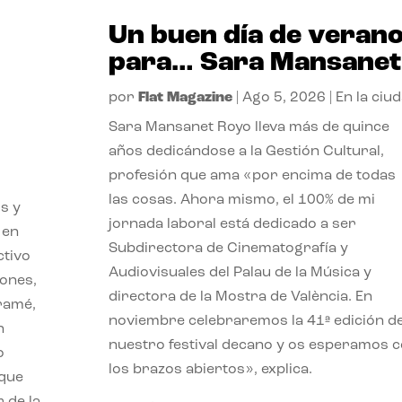
Un buen día de veran
para… Sara Mansanet
por
Flat Magazine
|
Ago 5, 2026
|
En la ciu
Sara Mansanet Royo lleva más de quince
años dedicándose a la Gestión Cultural,
profesión que ama «por encima de todas
las cosas. Ahora mismo, el 100% de mi
s y
jornada laboral está dedicado a ser
 en
Subdirectora de Cinematografía y
ctivo
Audiovisuales del Palau de la Música y
iones,
directora de la Mostra de València. En
iramé,
noviembre celebraremos la 41ª edición d
n
nuestro festival decano y os esperamos 
o
los brazos abiertos», explica.
 que
 de la