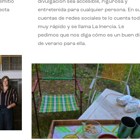
emitió
divulgación sea accesible, rigurosa y
ecta
entretenida para cualquier persona. En s
l
cuentas de redes sociales te lo cuenta to
muy rápido y se llama La Inercia. Le
pedimos que nos diga cómo es un buen dí
de verano para ella.