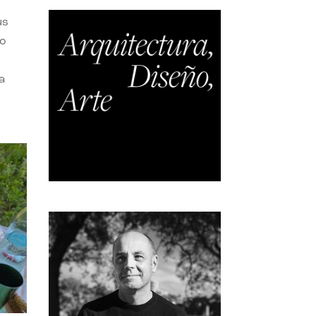
us
do
a