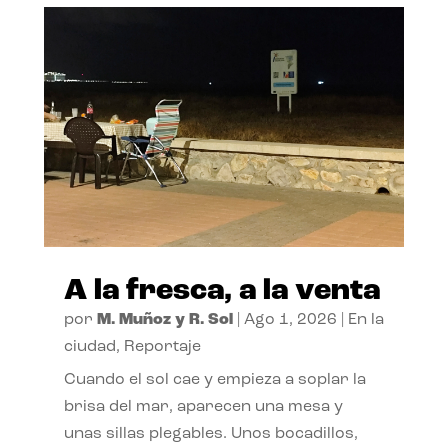
A la fresca, a la venta
por
M. Muñoz y R. Sol
|
Ago 1, 2026
|
En la
ciudad
,
Reportaje
Cuando el sol cae y empieza a soplar la
brisa del mar, aparecen una mesa y
unas sillas plegables. Unos bocadillos,