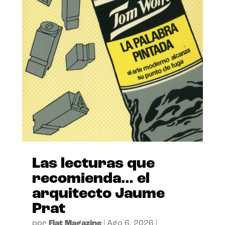
Las lecturas que
recomienda… el
arquitecto Jaume
Prat
por
Flat Magazine
|
Ago 6, 2026
|