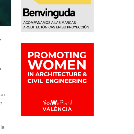
o
e
 su
e
la