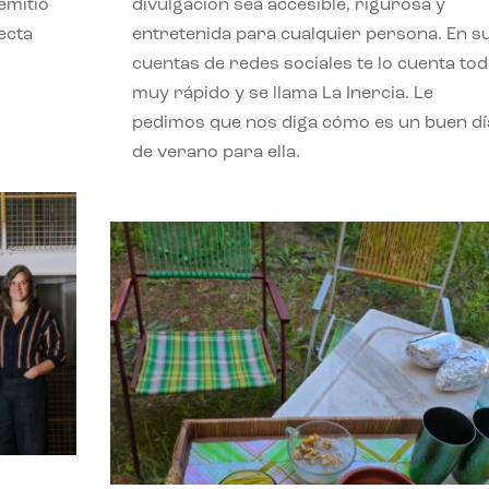
emitió
divulgación sea accesible, rigurosa y
ecta
entretenida para cualquier persona. En s
l
cuentas de redes sociales te lo cuenta to
muy rápido y se llama La Inercia. Le
pedimos que nos diga cómo es un buen dí
de verano para ella.