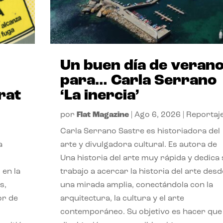
Un buen día de veran
para… Carla Serrano
rat
‘La inercia’
por
Flat Magazine
|
Ago 6, 2026
|
Reportaj
Carla Serrano Sastre es historiadora del
a
arte y divulgadora cultural. Es autora de
Una historia del arte muy rápida y dedica
 en la
trabajo a acercar la historia del arte desd
s,
una mirada amplia, conectándola con la
or de
arquitectura, la cultura y el arte
contemporáneo. Su objetivo es hacer que 