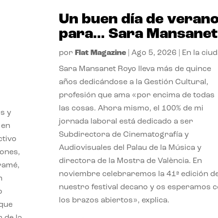
Un buen día de veran
para… Sara Mansanet
por
Flat Magazine
|
Ago 5, 2026
|
En la ciu
Sara Mansanet Royo lleva más de quince
años dedicándose a la Gestión Cultural,
profesión que ama «por encima de todas
las cosas. Ahora mismo, el 100% de mi
s y
jornada laboral está dedicado a ser
 en
Subdirectora de Cinematografía y
ctivo
Audiovisuales del Palau de la Música y
iones,
directora de la Mostra de València. En
iramé,
noviembre celebraremos la 41ª edición d
n
nuestro festival decano y os esperamos 
o
los brazos abiertos», explica.
 que
 de la