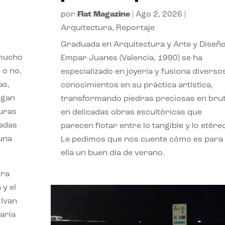
por
Flat Magazine
|
Ago 2, 2026
|
Arquitectura
,
Reportaje
Graduada en Arquitectura y Arte y Diseño
 mucho
Empar Juanes (Valencia, 1990) se ha
 o no,
especializado en joyería y fusiona diverso
as,
conocimientos en su práctica artística,
agan
transformando piedras preciosas en bru
turas
en delicadas obras escultóricas que
vadas
parecen flotar entre lo tangible y lo etére
 una
Le pedimos que nos cuente cómo es para
ella un buen día de verano.
ora
 y el
 Ivan
aría