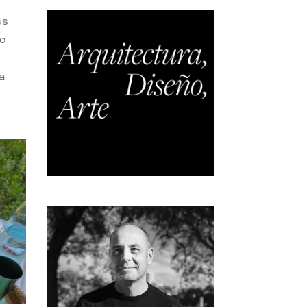
us
do
a