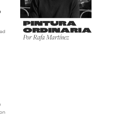
o
dad
e
con