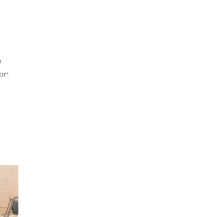
e
con