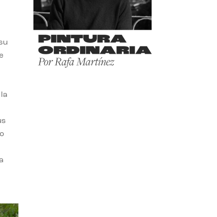
 su
e
la
us
do
a