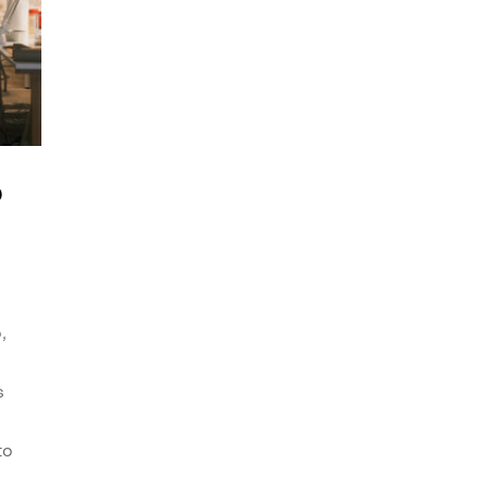
o
,
s
to