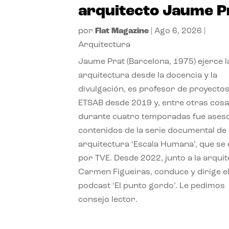
arquitecto Jaume P
por
Flat Magazine
|
Ago 6, 2026
|
Arquitectura
Jaume Prat (Barcelona, 1975) ejerce l
arquitectura desde la docencia y la
divulgación, es profesor de proyectos
ETSAB desde 2019 y, entre otras cosa
durante cuatro temporadas fue ases
contenidos de la serie documental de
arquitectura ‘Escala Humana’, que se 
por TVE. Desde 2022, junto a la arquit
Carmen Figueiras, conduce y dirige e
podcast ‘El punto gordo’. Le pedimos
consejo lector.