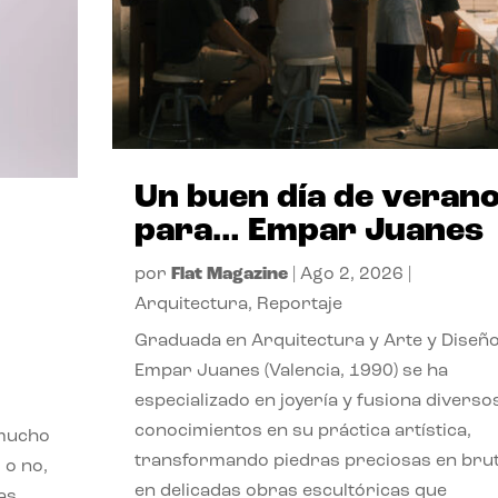
Un buen día de veran
para… Empar Juanes
por
Flat Magazine
|
Ago 2, 2026
|
Arquitectura
,
Reportaje
Graduada en Arquitectura y Arte y Diseño
Empar Juanes (Valencia, 1990) se ha
especializado en joyería y fusiona diverso
conocimientos en su práctica artística,
 mucho
transformando piedras preciosas en bru
 o no,
en delicadas obras escultóricas que
as,