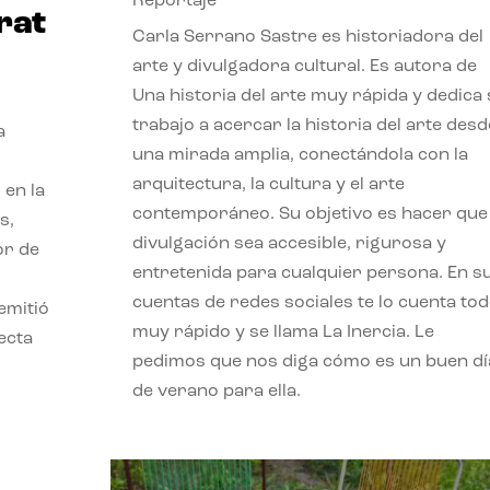
Reportaje
rat
Carla Serrano Sastre es historiadora del
arte y divulgadora cultural. Es autora de
Una historia del arte muy rápida y dedica
trabajo a acercar la historia del arte desd
a
una mirada amplia, conectándola con la
arquitectura, la cultura y el arte
 en la
contemporáneo. Su objetivo es hacer que 
s,
divulgación sea accesible, rigurosa y
or de
entretenida para cualquier persona. En s
cuentas de redes sociales te lo cuenta to
emitió
muy rápido y se llama La Inercia. Le
ecta
pedimos que nos diga cómo es un buen dí
l
de verano para ella.