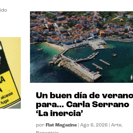
ido
Un buen día de veran
para… Carla Serrano
‘La inercia’
por
Flat Magazine
|
Ago 6, 2026
|
Arte
,