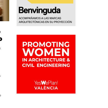
o
o
e
s
a