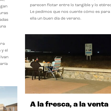
parecen flotar entre lo tangible y lo etére
agan
Le pedimos que nos cuente cómo es para
turas
ella un buen día de verano.
vadas
 una
ora
 y el
 Ivan
aría
A la fresca, a la venta