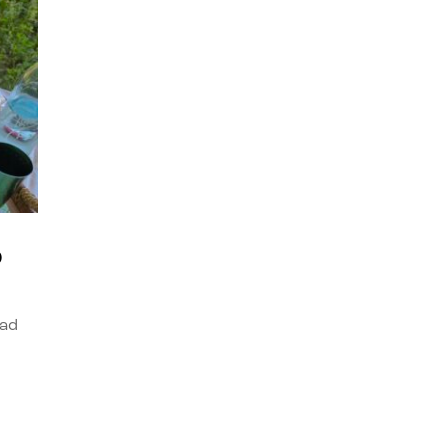
o
dad