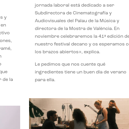
jornada laboral está dedicado a ser
Subdirectora de Cinematografía y
s y
Audiovisuales del Palau de la Música y
 en
directora de la Mostra de València. En
ctivo
noviembre celebraremos la 41ª edición d
iones,
nuestro festival decano y os esperamos 
iramé,
los brazos abiertos», explica.
n
o
Le pedimos que nos cuente qué
 que
ingredientes tiene un buen día de verano
 de la
para ella.