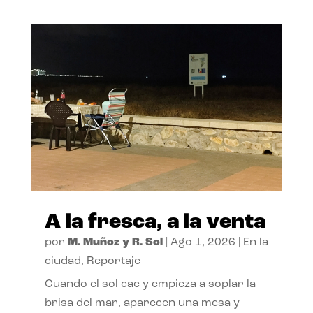
A la fresca, a la venta
por
M. Muñoz y R. Sol
|
Ago 1, 2026
|
En la
ciudad
,
Reportaje
Cuando el sol cae y empieza a soplar la
brisa del mar, aparecen una mesa y