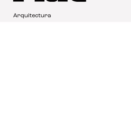
Arquitectura
Diseño
Arte
Nosotros
Nota legal
Contacto
© FLAT Magazine 2026