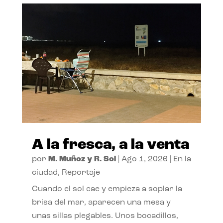
A la fresca, a la venta
por
M. Muñoz y R. Sol
|
Ago 1, 2026
|
En la
ciudad
,
Reportaje
Cuando el sol cae y empieza a soplar la
brisa del mar, aparecen una mesa y
unas sillas plegables. Unos bocadillos,