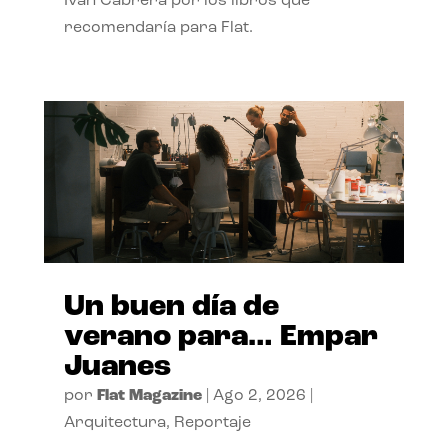
Ivan Cabrera por los libros que
recomendaría para Flat.
Un buen día de
verano para… Empar
Juanes
por
Flat Magazine
|
Ago 2, 2026
|
Arquitectura
,
Reportaje