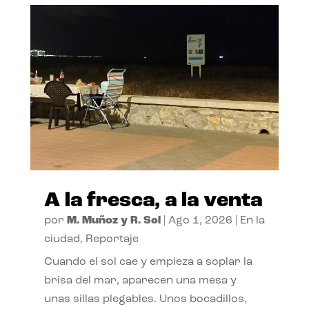
A la fresca, a la venta
por
M. Muñoz y R. Sol
|
Ago 1, 2026
|
En la
ciudad
,
Reportaje
Cuando el sol cae y empieza a soplar la
brisa del mar, aparecen una mesa y
unas sillas plegables. Unos bocadillos,