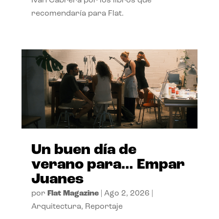
Ivan Cabrera por los libros que
recomendaría para Flat.
Un buen día de
verano para… Empar
Juanes
por
Flat Magazine
|
Ago 2, 2026
|
Arquitectura
,
Reportaje