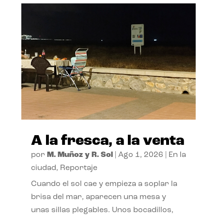
A la fresca, a la venta
por
M. Muñoz y R. Sol
|
Ago 1, 2026
|
En la
ciudad
,
Reportaje
Cuando el sol cae y empieza a soplar la
brisa del mar, aparecen una mesa y
unas sillas plegables. Unos bocadillos,