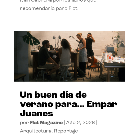
Ivan Cabrera por los libros que
recomendaría para Flat.
Un buen día de
verano para… Empar
Juanes
por
Flat Magazine
|
Ago 2, 2026
|
Arquitectura
,
Reportaje