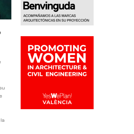
o
e
 su
e
la