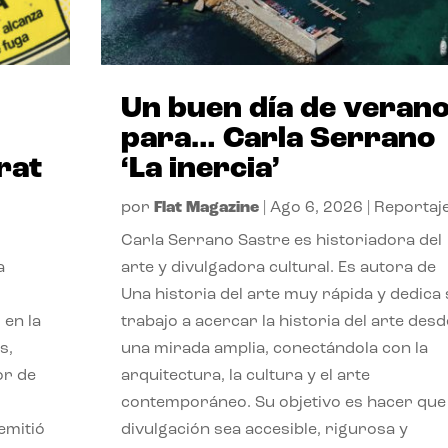
Un buen día de veran
para… Carla Serrano
rat
‘La inercia’
por
Flat Magazine
|
Ago 6, 2026
|
Reportaj
Carla Serrano Sastre es historiadora del
a
arte y divulgadora cultural. Es autora de
Una historia del arte muy rápida y dedica
 en la
trabajo a acercar la historia del arte desd
s,
una mirada amplia, conectándola con la
or de
arquitectura, la cultura y el arte
contemporáneo. Su objetivo es hacer que 
emitió
divulgación sea accesible, rigurosa y