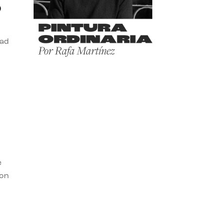
o
dad
e
con