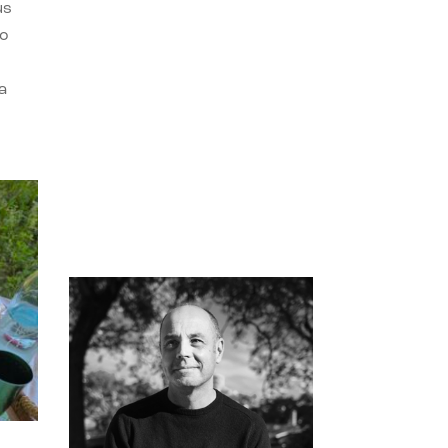
us
do
a