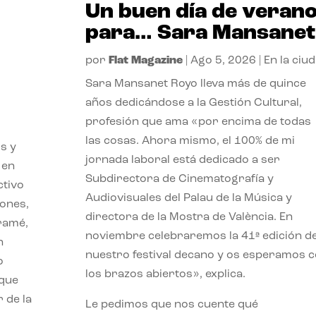
Un buen día de veran
para… Sara Mansanet
por
Flat Magazine
|
Ago 5, 2026
|
En la ciu
Sara Mansanet Royo lleva más de quince
años dedicándose a la Gestión Cultural,
profesión que ama «por encima de todas
las cosas. Ahora mismo, el 100% de mi
s y
jornada laboral está dedicado a ser
 en
Subdirectora de Cinematografía y
ctivo
Audiovisuales del Palau de la Música y
iones,
directora de la Mostra de València. En
iramé,
noviembre celebraremos la 41ª edición d
n
nuestro festival decano y os esperamos 
o
los brazos abiertos», explica.
 que
 de la
Le pedimos que nos cuente qué