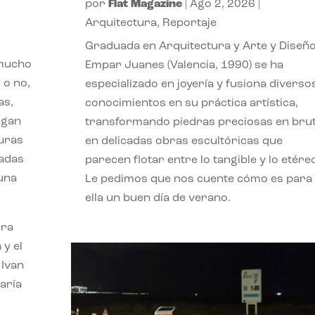
por
Flat Magazine
|
Ago 2, 2026
|
Arquitectura
,
Reportaje
Graduada en Arquitectura y Arte y Diseño
 mucho
Empar Juanes (Valencia, 1990) se ha
 o no,
especializado en joyería y fusiona diverso
as,
conocimientos en su práctica artística,
agan
transformando piedras preciosas en bru
turas
en delicadas obras escultóricas que
vadas
parecen flotar entre lo tangible y lo etére
 una
Le pedimos que nos cuente cómo es para
ella un buen día de verano.
ora
 y el
 Ivan
aría