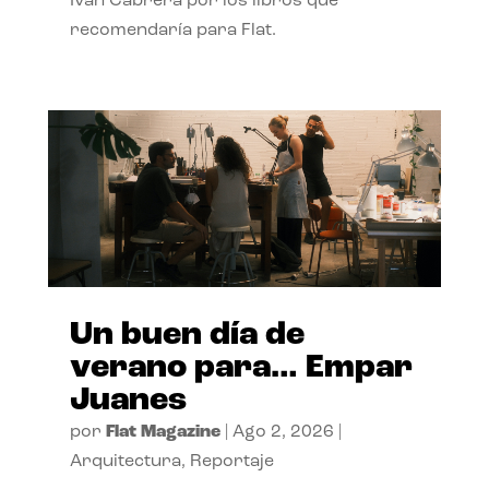
Ivan Cabrera por los libros que
recomendaría para Flat.
Un buen día de
verano para… Empar
Juanes
por
Flat Magazine
|
Ago 2, 2026
|
Arquitectura
,
Reportaje