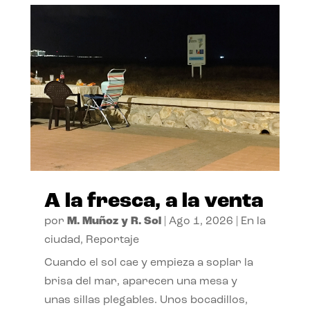
A la fresca, a la venta
por
M. Muñoz y R. Sol
|
Ago 1, 2026
|
En la
ciudad
,
Reportaje
Cuando el sol cae y empieza a soplar la
brisa del mar, aparecen una mesa y
unas sillas plegables. Unos bocadillos,