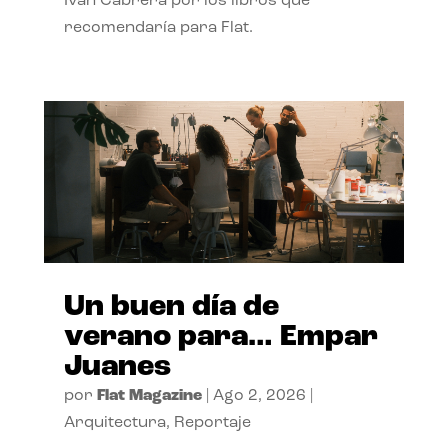
Ivan Cabrera por los libros que
recomendaría para Flat.
Un buen día de
verano para… Empar
Juanes
por
Flat Magazine
|
Ago 2, 2026
|
Arquitectura
,
Reportaje