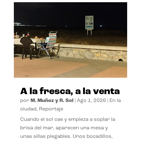
A la fresca, a la venta
por
M. Muñoz y R. Sol
|
Ago 1, 2026
|
En la
ciudad
,
Reportaje
Cuando el sol cae y empieza a soplar la
brisa del mar, aparecen una mesa y
unas sillas plegables. Unos bocadillos,