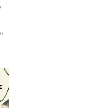
a
,
es