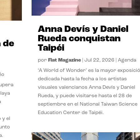
Anna Devís y Daniel
Rueda conquistan
 de
Taipéi
por
Flat Magazine
|
Jul 22, 2026
|
Agenda
‘A World of Wonder’ es la mayor exposici
ño
dedicada hasta la fecha a los artistas
cupera
visuales valencianos Anna Devís y Daniel
playa
Rueda, y puede visitarse hasta el 28 de
a
septiembre en el National Taiwan Science
Education Center de Taipéi.
 y el
punto
a.