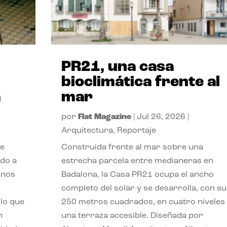
PR21, una casa
bioclimática frente al
a
mar
por
Flat Magazine
|
Jul 26, 2026
|
Arquitectura
,
Reportaje
de
Construida frente al mar sobre una
ido a
estrecha parcela entre medianeras en
 nos
Badalona, la Casa PR21 ocupa el ancho
completo del solar y se desarrolla, con su
lo que
250 metros cuadrados, en cuatro niveles
n
una terraza accesible. Diseñada por