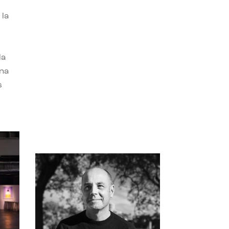
 la
la
una
s