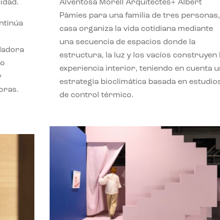
idad.
Alventosa Morell Arquitectes+ Albert
Pàmies para una familia de tres personas,
ontinúa
casa organiza la vida cotidiana mediante
una secuencia de espacios donde la
ndadora
estructura, la luz y los vacíos construyen 
lo
experiencia interior, teniendo en cuenta 
y
estrategia bioclimática basada en estudio
oras.
de control térmico.