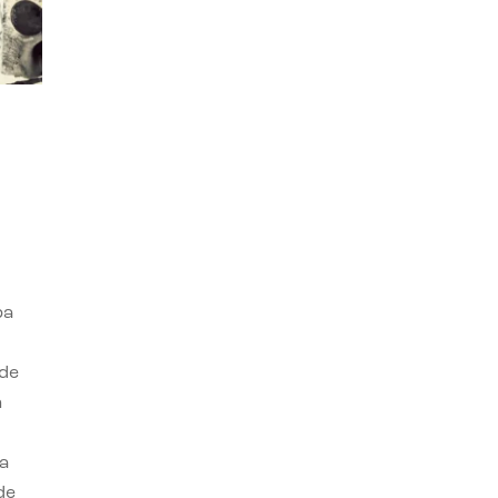
ba
 de
n
a
de