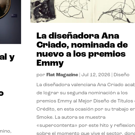
La diseñadora Ana
Criado, nominada de
nuevo a los premios
al y
Emmy
por
Flat Magazine
|
Jul 12, 2026
|
Diseño
La diseñadora valenciana Ana Criado aca
o
de lograr su segunda nominación a los
premios Emmy al Mejor Diseño de Títulos
Crédito, en esta ocasión por su trabajo e
Smoke. La autora se muestra
«supercontenta» por este hito y reflexion
mino,
sobre el momento que vive el sector, don