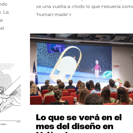
endo
ve una vuelta a «todo lo que resuena com
. La
‘human-made’»
la
el
Lo que se verá en el
mes del diseño en