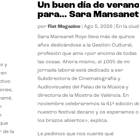
Un buen día de veran
para… Sara Mansanet
por
Flat Magazine
|
Ago 5, 2026
|
En la ciu
Sara Mansanet Royo lleva más de quince
años dedicándose a la Gestión Cultural,
profesión que ama «por encima de todas
las cosas. Ahora mismo, el 100% de mi
s y
jornada laboral está dedicado a ser
 en
Subdirectora de Cinematografía y
ctivo
Audiovisuales del Palau de la Música y
iones,
directora de la Mostra de València. En
iramé,
noviembre celebraremos la 41ª edición d
n
nuestro festival decano y os esperamos 
o
los brazos abiertos», explica.
 que
 de la
Le pedimos que nos cuente qué