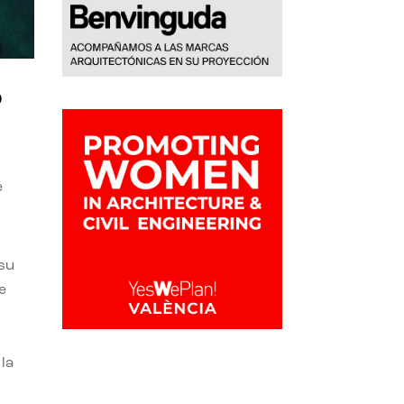
o
e
 su
e
la