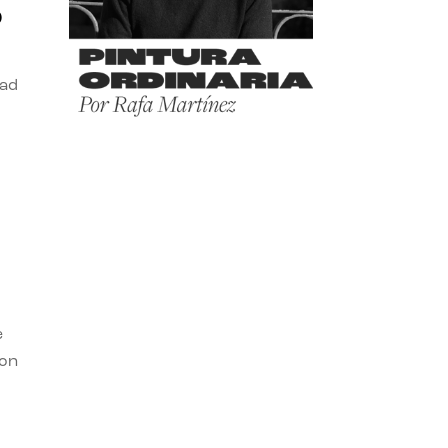
o
dad
e
con