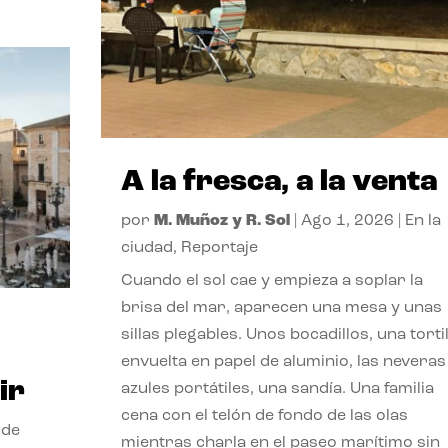
A la fresca, a la venta
por
M. Muñoz y R. Sol
|
Ago 1, 2026
|
En la
ciudad
,
Reportaje
Cuando el sol cae y empieza a soplar la
brisa del mar, aparecen una mesa y unas
sillas plegables. Unos bocadillos, una tortil
envuelta en papel de aluminio, las neveras
ir
azules portátiles, una sandía. Una familia
cena con el telón de fondo de las olas
 de
mientras charla en el paseo marítimo sin