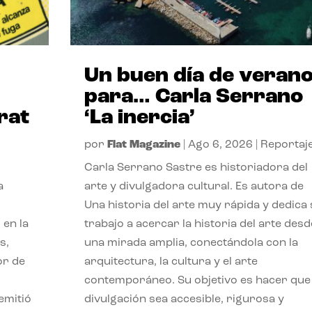
Un buen día de veran
para… Carla Serrano
rat
‘La inercia’
por
Flat Magazine
|
Ago 6, 2026
|
Reportaj
Carla Serrano Sastre es historiadora del
a
arte y divulgadora cultural. Es autora de
Una historia del arte muy rápida y dedica
 en la
trabajo a acercar la historia del arte desd
s,
una mirada amplia, conectándola con la
or de
arquitectura, la cultura y el arte
contemporáneo. Su objetivo es hacer que 
emitió
divulgación sea accesible, rigurosa y