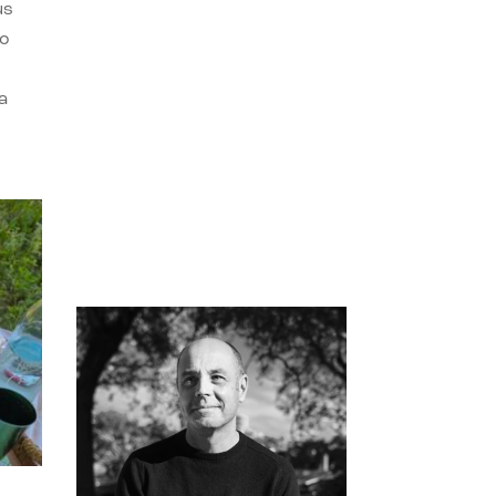
us
do
a