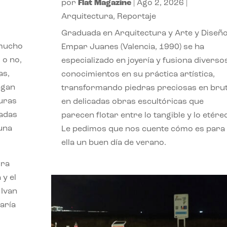
por
Flat Magazine
|
Ago 2, 2026
|
Arquitectura
,
Reportaje
Graduada en Arquitectura y Arte y Diseño
 mucho
Empar Juanes (Valencia, 1990) se ha
 o no,
especializado en joyería y fusiona diverso
as,
conocimientos en su práctica artística,
agan
transformando piedras preciosas en bru
turas
en delicadas obras escultóricas que
vadas
parecen flotar entre lo tangible y lo etére
 una
Le pedimos que nos cuente cómo es para
ella un buen día de verano.
ora
 y el
 Ivan
aría