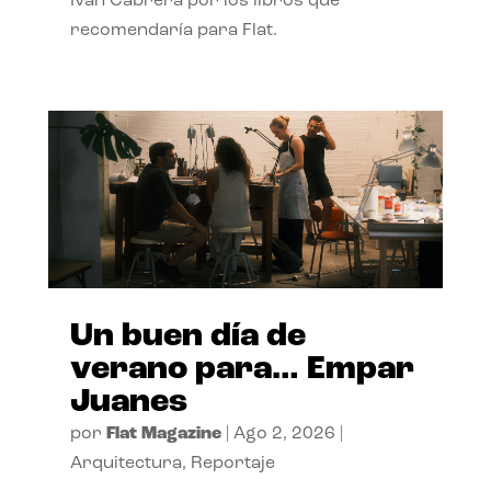
Ivan Cabrera por los libros que
recomendaría para Flat.
Un buen día de
verano para… Empar
Juanes
por
Flat Magazine
|
Ago 2, 2026
|
Arquitectura
,
Reportaje