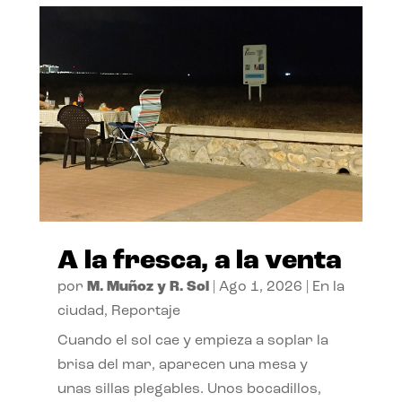
A la fresca, a la venta
por
M. Muñoz y R. Sol
|
Ago 1, 2026
|
En la
ciudad
,
Reportaje
Cuando el sol cae y empieza a soplar la
brisa del mar, aparecen una mesa y
unas sillas plegables. Unos bocadillos,