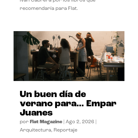
Ivan Cabrera por los libros que
recomendaría para Flat.
Un buen día de
verano para… Empar
Juanes
por
Flat Magazine
|
Ago 2, 2026
|
Arquitectura
,
Reportaje