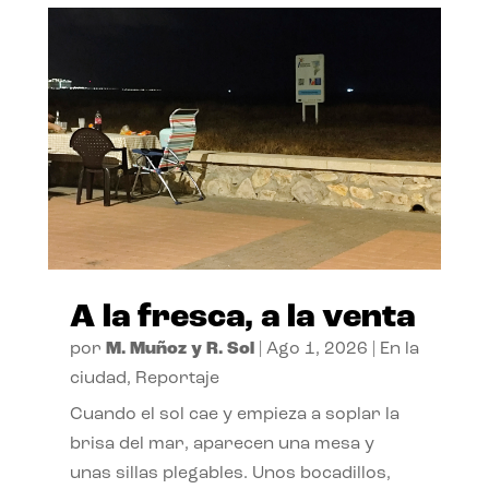
A la fresca, a la venta
por
M. Muñoz y R. Sol
|
Ago 1, 2026
|
En la
ciudad
,
Reportaje
Cuando el sol cae y empieza a soplar la
brisa del mar, aparecen una mesa y
unas sillas plegables. Unos bocadillos,