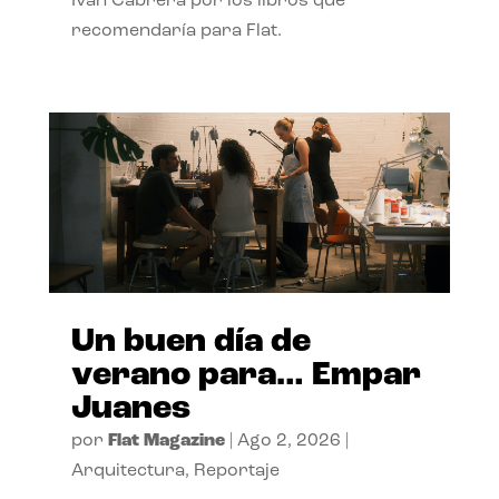
Ivan Cabrera por los libros que
recomendaría para Flat.
Un buen día de
verano para… Empar
Juanes
por
Flat Magazine
|
Ago 2, 2026
|
Arquitectura
,
Reportaje