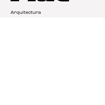
Arquitectura
Diseño
Arte
Nosotros
Nota legal
Contacto
© FLAT Magazine 2026