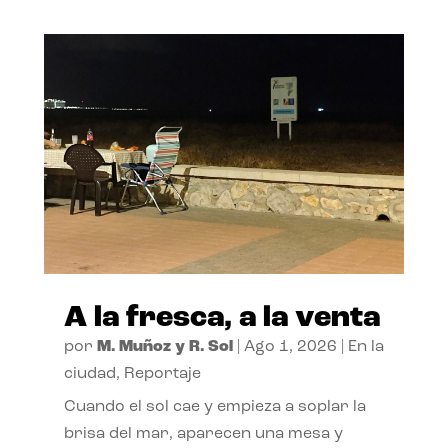
A la fresca, a la venta
por
M. Muñoz y R. Sol
|
Ago 1, 2026
|
En la
ciudad
,
Reportaje
Cuando el sol cae y empieza a soplar la
brisa del mar, aparecen una mesa y