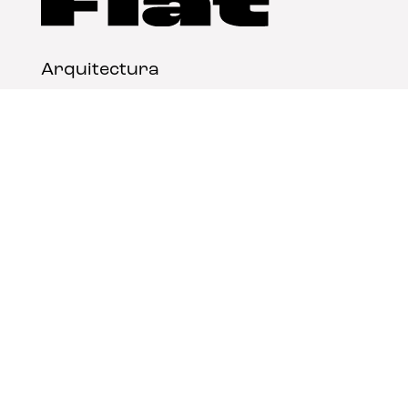
Arquitectura
Diseño
Arte
Nosotros
Nota legal
Contacto
© FLAT Magazine 2026