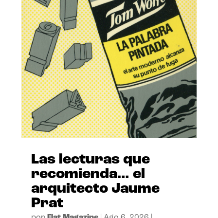
Las lecturas que
recomienda… el
arquitecto Jaume
Prat
por
Flat Magazine
|
Ago 6, 2026
|