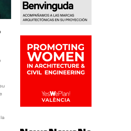
o
e
 su
e
la