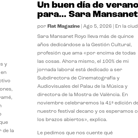
Un buen día de veran
para… Sara Mansanet
por
Flat Magazine
|
Ago 5, 2026
|
En la ciu
Sara Mansanet Royo lleva más de quince
años dedicándose a la Gestión Cultural,
profesión que ama «por encima de todas
las cosas. Ahora mismo, el 100% de mi
s y
jornada laboral está dedicado a ser
 en
Subdirectora de Cinematografía y
ctivo
Audiovisuales del Palau de la Música y
iones,
directora de la Mostra de València. En
iramé,
noviembre celebraremos la 41ª edición d
n
nuestro festival decano y os esperamos 
o
los brazos abiertos», explica.
 que
 de la
Le pedimos que nos cuente qué