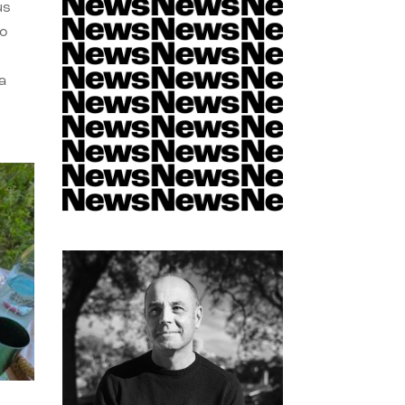
us
do
a