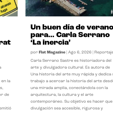
Un buen día de veran
para… Carla Serrano
rat
‘La inercia’
por
Flat Magazine
|
Ago 6, 2026
|
Reportaj
Carla Serrano Sastre es historiadora del
a
arte y divulgadora cultural. Es autora de
Una historia del arte muy rápida y dedica
 en la
trabajo a acercar la historia del arte desd
s,
una mirada amplia, conectándola con la
or de
arquitectura, la cultura y el arte
contemporáneo. Su objetivo es hacer que 
emitió
divulgación sea accesible, rigurosa y