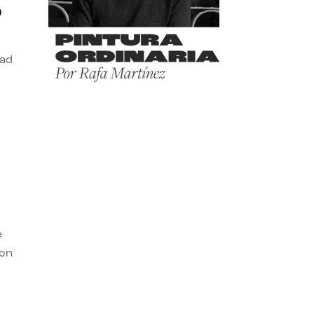
o
dad
e
con