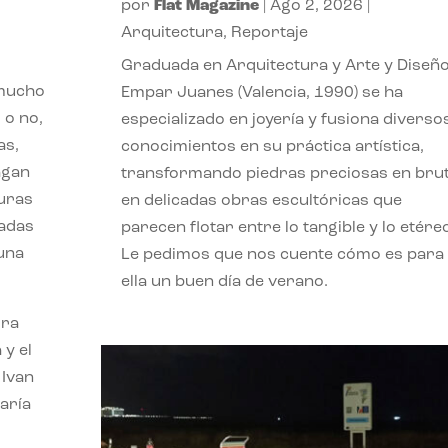
por
Flat Magazine
|
Ago 2, 2026
|
Arquitectura
,
Reportaje
Graduada en Arquitectura y Arte y Diseño
 mucho
Empar Juanes (Valencia, 1990) se ha
 o no,
especializado en joyería y fusiona diverso
as,
conocimientos en su práctica artística,
agan
transformando piedras preciosas en bru
turas
en delicadas obras escultóricas que
vadas
parecen flotar entre lo tangible y lo etére
 una
Le pedimos que nos cuente cómo es para
ella un buen día de verano.
ora
 y el
 Ivan
aría