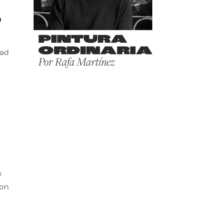
o
dad
e
con