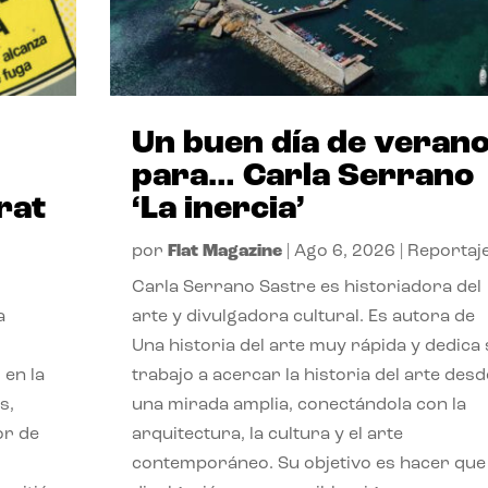
Un buen día de veran
para… Carla Serrano
rat
‘La inercia’
por
Flat Magazine
|
Ago 6, 2026
|
Reportaj
Carla Serrano Sastre es historiadora del
a
arte y divulgadora cultural. Es autora de
Una historia del arte muy rápida y dedica
 en la
trabajo a acercar la historia del arte desd
s,
una mirada amplia, conectándola con la
or de
arquitectura, la cultura y el arte
contemporáneo. Su objetivo es hacer que 