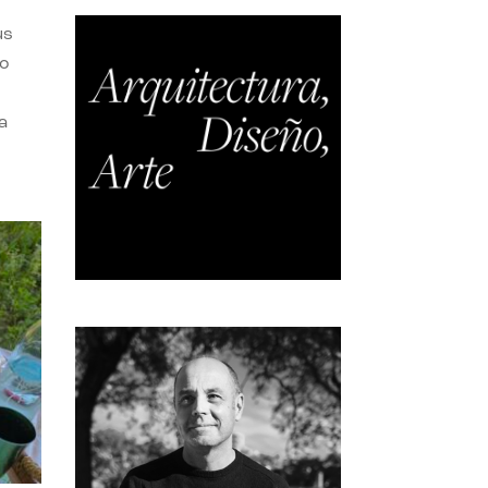
us
do
a