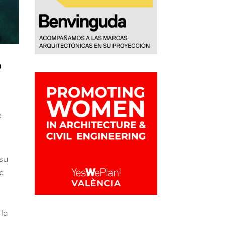
o
e
 su
e
la