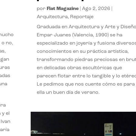
por
Flat Magazine
|
Ago 2, 2026
|
Arquitectura
,
Reportaje
Graduada en Arquitectura y Arte y Diseño
 mucho
Empar Juanes (Valencia, 1990) se ha
 o no,
especializado en joyería y fusiona diverso
as,
conocimientos en su práctica artística,
agan
transformando piedras preciosas en bru
turas
en delicadas obras escultóricas que
vadas
parecen flotar entre lo tangible y lo etére
 una
Le pedimos que nos cuente cómo es para
ella un buen día de verano.
ora
 y el
 Ivan
aría