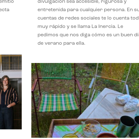
emitió
divulgación sea accesible, rigurosa y
ecta
entretenida para cualquier persona. En s
l
cuentas de redes sociales te lo cuenta to
muy rápido y se llama La Inercia. Le
pedimos que nos diga cómo es un buen dí
de verano para ella.