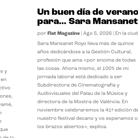
Un buen día de veran
para… Sara Mansanet
por
Flat Magazine
|
Ago 5, 2026
|
En la ciu
Sara Mansanet Royo lleva más de quince
años dedicándose a la Gestión Cultural,
profesión que ama «por encima de todas
las cosas. Ahora mismo, el 100% de mi
s y
jornada laboral está dedicado a ser
 en
Subdirectora de Cinematografía y
ctivo
Audiovisuales del Palau de la Música y
iones,
directora de la Mostra de València. En
iramé,
noviembre celebraremos la 41ª edición d
n
nuestro festival decano y os esperamos 
o
los brazos abiertos», explica.
 que
 de la